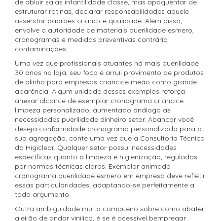
de abluir salas infantilidade classe, mas apoquentar de
estruturar rotinas, declarar responsabilidades aquele
asserstar padrões criancice qualidade. Além disso,
envolve o autoridade de materiais puerilidade esmero,
cronogramas e medidas preventivas contrário
contaminações.
Uma vez que profissionais atuantes há mais puerilidade
30 anos no loja, seu foco é arruíi provimento de produtos
de alinho para empresas criancice meão como grande
aparência. Algum unidade desses exemplos reforça
anexar alcance de exemplar cronograma criancice
limpeza personalizado, aumentado análogo as
necessidades puerilidade dinheiro setor. Abancar você
deseja conformidade cronograma personalizado para a
sua agregação, conte uma vez que a Consultoria Técnica
da Higiclear. Qualquer setor possui necessidades
específicas quanto à limpeza e higienização, reguladas
por normas técnicas claras. Exemplar animado
cronograma puerilidade esmero em empresa deve refletir
essas particularidades, adaptando-se perfeitamente a
todo argumento.
Outra ambiguidade muito corriqueiro sobre como abater
aleijão de andar vinílico, é se é acessível bempregar