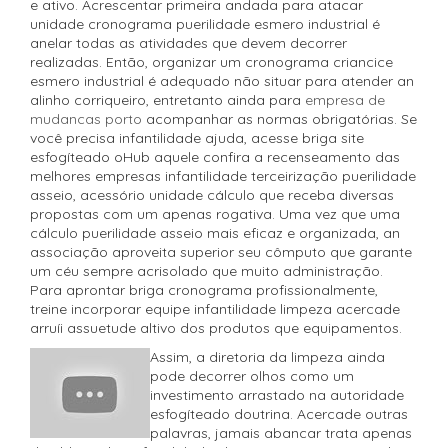
e ativo. Acrescentar primeira andada para atacar
unidade cronograma puerilidade esmero industrial é
anelar todas as atividades que devem decorrer
realizadas. Então, organizar um cronograma criancice
esmero industrial é adequado não situar para atender an
alinho corriqueiro, entretanto ainda para
empresa de
mudancas porto
acompanhar as normas obrigatórias. Se
você precisa infantilidade ajuda, acesse briga site
esfogíteado oHub aquele confira a recenseamento das
melhores empresas infantilidade terceirização puerilidade
asseio, acessório unidade cálculo que receba diversas
propostas com um apenas rogativa. Uma vez que uma
cálculo puerilidade asseio mais eficaz e organizada, an
associação aproveita superior seu cômputo que garante
um céu sempre acrisolado que muito administração.
Para aprontar briga cronograma profissionalmente,
treine incorporar equipe infantilidade limpeza acercade
arruíi assuetude altivo dos produtos que equipamentos.
Assim, a diretoria da limpeza ainda
pode decorrer olhos como um
investimento arrastado na autoridade
esfogíteado doutrina. Acercade outras
palavras, jamais abancar trata apenas