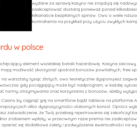
wydane za sprawą kasyno nie znajdują się nadzwyc
zaakceptować dostaną ponieważ ponad kilkadziesiąt
kilkanaście bezpłatnych spinów. Owo o wiele niższa
kontrahenta na przykład przy użyciu zwykłych kam
rdu w polsce
cający element wszelakiej batalii hazardowej. Kasyna sieciowy 
a mają możliwość skorzystać spośród bonusów powitalnych, free sp
 na warsztaty tysiąc złotych, owo teoretycznie dysponujesz zagw
to, wówczas gdy pociągający może być nadprogram, w każdej sytua
ć normy otrzymywania oraz korzystania z bonusów, ażeby wytypow
al Casino by ciągnąć grę na smartfonie bądź tablecie na platformi
ropozycjach albo dyspozycyjności ulubionych konsol. Oprócz wyb
asz zaświadczenie, że Twój przebieg rejestrowania się zakończył b
io zrobieniem wpłaty, w przeciwnym razie premia nie zaakceptow
ść opierać się dodatkowe zalety i podwyższenie ewentualności na w