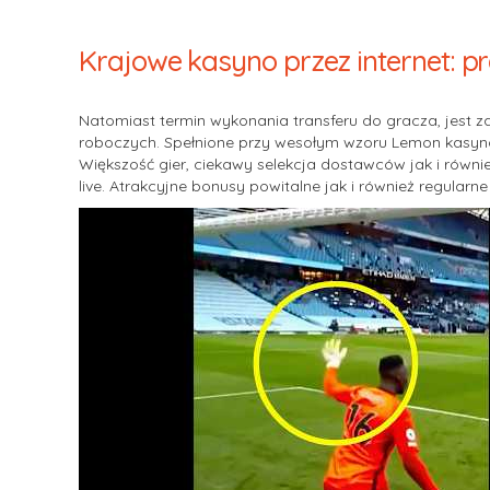
Krajowe kasyno przez internet: p
Natomiast termin wykonania transferu do gracza, jest z
roboczych. Spełnione przy wesołym wzoru Lemon kasyno
Większość gier, ciekawy selekcja dostawców jak i równ
live. Atrakcyjne bonusy powitalne jak i również regular