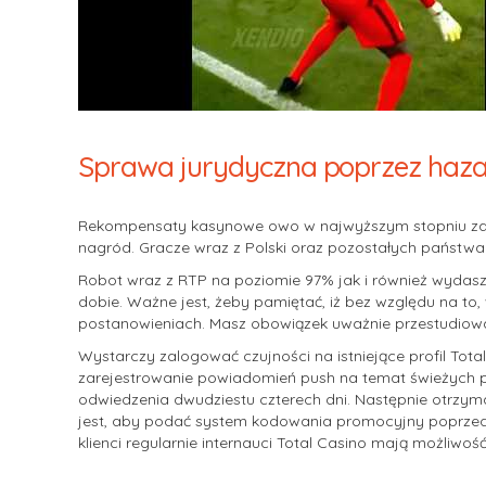
Sprawa jurydyczna poprzez haza
Rekompensaty kasynowe owo w najwyższym stopniu zachę
nagród. Gracze wraz z Polski oraz pozostałych państw
Robot wraz z RTP na poziomie 97% jak i również wydasz
dobie. Ważne jest, żeby pamiętać, iż bez względu na 
postanowieniach. Masz obowiązek uważnie przestudiowa
Wystarczy zalogować czujności na istniejące profil Tot
zarejestrowanie powiadomień push na temat świeżych p
odwiedzenia dwudziestu czterech dni. Następnie otrzym
jest, aby podać system kodowania promocyjny poprzedn
klienci regularnie internauci Total Casino mają możliwo