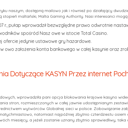
ęzyku naszym, dostępną mailowo jak i również po działający dwudzies
 stopień maltański, Malta Gaming Authority. Nasi interesanci mogą 
7 r., pułap wprowadził bezwzględne prawo odwrotnie nastaw
wodników spośród Nasz owe w istocie Total Casino.
ej ofercie jedynie ustawowe gry hazardowe.
ów owo założenia konta bankowego w całej kasynie oraz zrob
a Dotyczące KASYN Przez internet Poch
owych, wprowadziła pani opcja blokowania krajowe kasyno wideo,
wania stron, rozmieszczonych w całej jawnie udostępnianym zestawi
ośrednictwem wytwórców Globalnej sieci w polsce. Zobowiązanie za
tychmiastowo, natomiast najpóźniej zbytnio czterdziestu osiem dn
wóch miesięcy, a jeżeli zostanie uznany zbytnio sprawiedliwy, tak