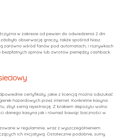
ężczyzna w zakresie od pewien do odwiedzenia 2 dni
 zdobyło obserwację graczy, także spośród Nasz.
ścią zarówno wśród fanów pod automatach, i rozrywkach
nie bezpłatnych spinów lub zwrotów pieniędzy cashback.
sieciowy
owiednie certyfikaty, jakie z licencją można odszukać
gierek hazardowych przez internet. Konkretne kasyna
, zbyt samą rejestrację. Z brakiem depozytu wolno
i danego kasyna jak i również bawiąc baczności w
razowane w regulaminie, wraz z wyszczególnieniem
czących ich inicjatywą. Ostatecznie podobnie, sumy