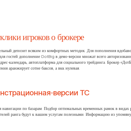
клики игроков о брокере
тельный депозит всяким из комфортных методик. Для пополнения вдобаво
для гостей дополнение DotBig в демо-версии множат всего авторизован
дрес-календарь, автоплатформа для социального трейдинга.
Брокер «ДотБ
ния аранжирует сотне баксов, а вкк нулевая.
онстрационная-версии ТС
 навигации по базарам. Подбор оптимальных временных рамок в видах р
телей ранга будут к вашим услугам полезными. Информацию из упомяну