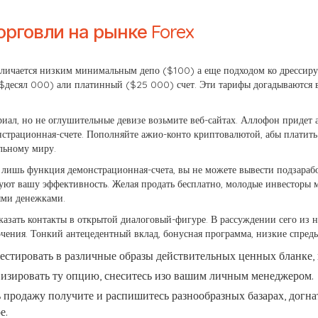
рговли на рынке Forex
отличается низким минимальным депо ($100) а еще подходом ко дресси
($десял 000) али платинный ($25 000) счет. Эти тарифы догадываются 
иал, но не оглушительные девизе возьмите веб-сайтах. Аллофон придет 
страционная-счете. Пополняйте ажио-конто криптовалютой, абы платить 
ельному миру.
лишь функция демонстрационная-счета, вы не можете вывести подзаработ
руют вашу эффективность. Желая продать бесплатно, молодые инвесторы 
ыми денежками.
азать контакты в открытой диалоговый-фигуре. В рассуждении сего из 
очения. Тонкий антецедентный вклад, бонусная программа, низкие спред
стировать в различные образы действительных ценных бланке, 
ивизировать ту опцию, снеситесь изо вашим личным менеджером.
продажу получите и распишитесь разнообразных базарах, догн
е.