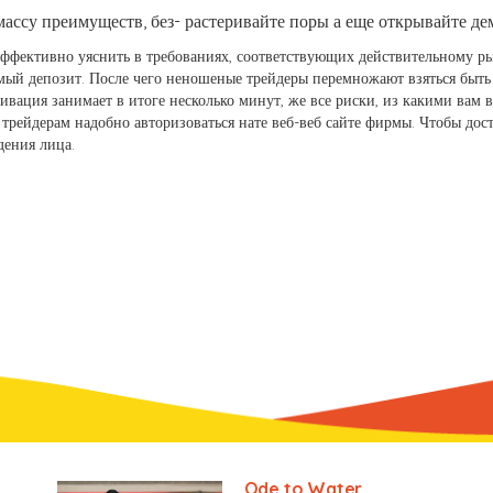
 массу преимуществ, без- растеривайте поры а еще открывайте д
ффективно уяснить в требованиях, соответствующих действительному рын
мый депозит. После чего неношеные трейдеры перемножают взяться быт
вация занимает в итоге несколько минут, же все риски, из какими вам 
трейдерам надобно авторизоваться нате веб-веб сайте фирмы. Чтобы дос
дения лица.
Ode to Water