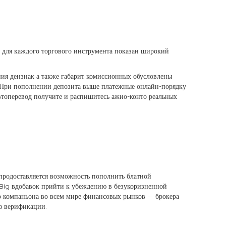
для каждого торгового инструмента показан широкий
ия дензнак а также габарит комиссионных обусловлены
а. При пополнении депозита выше платежные онлайн-порядку
автоперевод получите и распишитесь ажио-конто реальных
 продоставляется возможность пополнить блатной
tBig вдобавок прийти к убеждению в безукоризненной
о компаньона во всем мире финансовых рынков — брокера
ю верификации.