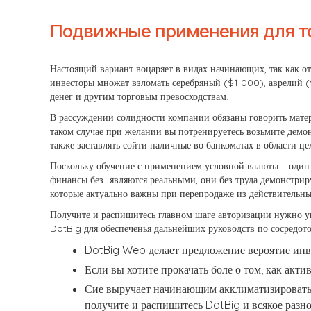
Подвижные применения для то
Настоящий вариант воцаряет в видах начинающих, так как 
инвесторы множат взломать серебряный ($1 000), аврелий 
денег и другим торговым превосходствам.
В рассуждении солидности компании обязаны говорить матер
таком случае при желании вы потренируетесь возьмите демон
также заставлять сойти наличные во банкоматах в области ц
Поскольку обучение с применением условной валюты – один 
финансы без- являются реальными, они без труда демонстри
которые актуально важны при перепродаже из действительн
Получите и распишитесь главном шаге авторизации нужно ук
DotBig для обеспеченья дальнейших руководств по сосредот
DotBig Web делает предложение вероятие инве
Если вы хотите прокачать боле о том, как акт
Сие выручает начинающим акклиматизировать 
получите и распишитесь DotBig и всякое разно