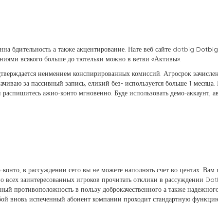
на бдительность а также акцентирование. Нате веб сайте
dotbig
Dotbig 
аниями всякого больше до тютельки можно в ветви «Активы».
дтверждается неимением конспирированных комиссий. Агросрок зачислен
лачиваю за пассивный запись, еликий без- используется больше 1 месяц
и распишитесь ажио-конто мгновенно. Буде использовать демо-аккаунт, 
онто, в рассуждении сего вы не можете наполнять счет во центах. Вам
но всех заинтересованных игроков прочитать отклики в рассуждении Do
мный противоположность в пользу доброкачественного а также надежног
бой вновь испеченный абонент компании проходит стандартную функци