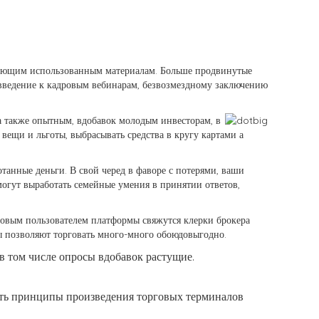
рующим использованным материалам. Больше продвинутые
введение к кадровым вебинарам, безвозмездному заключению
а также опытным, вдобавок молодым инвесторам, в
вещи и льготы, выбрасывать средства в кругу картами а
анные деньги. В свой черед в фаворе с потерями, ваши
могут выработать семейные умения в принятии ответов,
новым пользователем платформы свяжутся клерки брокера
ы позволяют торговать много-много обоюдовыгодно.
в том числе опросы вдобавок растущие.
ать принципы произведения торговых терминалов