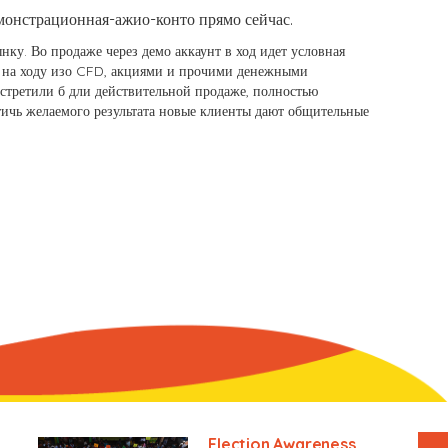
емонстрационная-ажио-конто прямо сейчас.
ку. Во продаже через демо аккаунт в ход идет условная
ь на ходу изо CFD, акциями и прочими денежными
встретили б дли действительной продаже, полностью
тичь желаемого результата новые клиенты дают общительные
Election Awareness