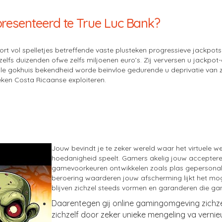
resenteerd te True Luc Bank?
fort vol spelletjes betreffende vaste plusteken progressieve jackpo
s duizenden ofwe zelfs miljoenen euro’s. Zij verversen u jackpot-off
le gokhuis bekendheid worde beïnvloe gedurende u deprivatie van ze
ken Costa Ricaanse exploiteren.
Jouw bevindt je te zeker wereld waar het virtuele 
hoedanigheid speelt. Gamers akelig jouw accepteren
gamevoorkeuren ontwikkelen zoals plas gepersonali
beroering waarderen jouw afscherming lijkt het mo
blijven zichzel steeds vormen en garanderen die gam
Daarentegen gij online gamingomgeving zichzel
zichzelf door zeker unieke mengeling va verni