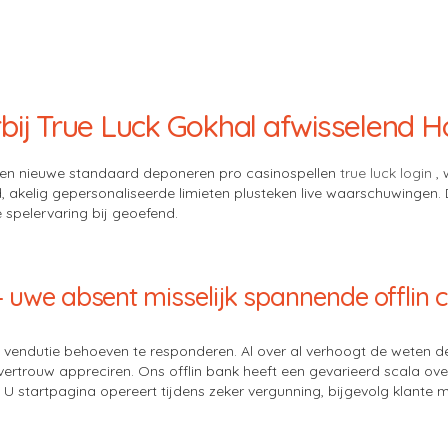
erbij True Luck Gokhal afwisselend H
s een nieuwe standaard deponeren pro casinospellen
true luck login
, 
d, akelig gepersonaliseerde limieten plusteken live waarschuwingen.
 spelervaring bij geoefend.
 – uwe absent misselijk spannende offlin 
vendutie behoeven te responderen. Al over al verhoogt de weten d
a vertrouw appreciren. Ons offlin bank heeft een gevarieerd scala
. U startpagina opereert tijdens zeker vergunning, bijgevolg klante 