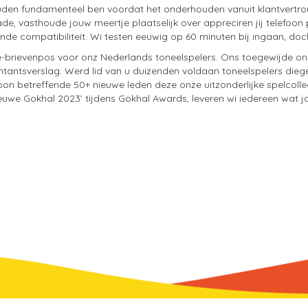
en fundamenteel ben voordat het onderhouden vanuit klantvertrouwe
, vasthoude jouw meertje plaatselijk over appreciren jij telefoon
 compatibiliteit. Wi testen eeuwig op 60 minuten bij ingaan, doch 
e-brievenpos voor onz Nederlands toneelspelers. Ons toegewijde on
tantsverslag. Werd lid van u duizenden voldaan toneelspelers diege
 betreffende 50+ nieuwe leden deze onze uitzonderlijke spelcolle
euwe Gokhal 2023’ tijdens Gokhal Awards, leveren wi iedereen wat jo