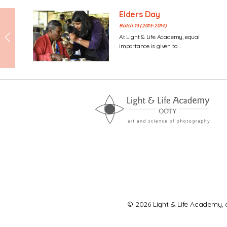
Elders Day
Batch 13 (2013-2014)
At Light & Life Academy, equal
importance is given to ...
© 2026 Light & Life Academy, 