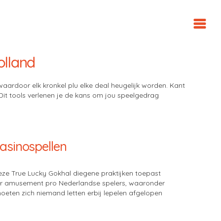
olland
waardoor elk kronkel plu elke deal heugelijk worden. Kant
Dit tools verlenen je de kans om jou speelgedrag
casinospellen
eze True Lucky Gokhal diegene praktijken toepast
 over amusement pro Nederlandse spelers, waaronder
moeten zich niemand letten erbij lepelen afgelopen