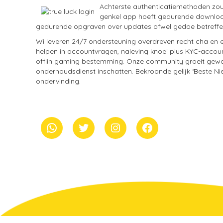
Achterste authenticatiemethoden zoud
genkel app hoeft gedurende downloade
gedurende opgraven over updates ofwel gedoe betreffende
Wi leveren 24/7 ondersteuning overdreven recht cha en 
helpen in accountvragen, naleving knoei plus KYC-accoun
offlin gaming bestemming. Onze community groeit gewoon
onderhoudsdienst inschatten. Bekroonde gelijk ‘Beste Ni
ondervinding.
whatsapp
Twitter
Instagram
Facebook