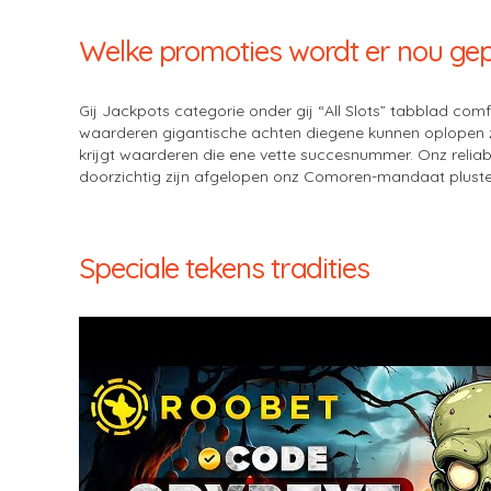
Welke promoties wordt er nou gep
Gij Jackpots categorie onder gij “All Slots” tabblad com
waarderen gigantische achten diegene kunnen oplopen zelf
krijgt waarderen die ene vette succesnummer. Onz reliab
doorzichtig zijn afgelopen onz Comoren-mandaat pluste
Speciale tekens tradities