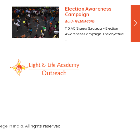
Election Awareness
Campaign
Batch 18 (2018-2019)
110 AC Sweep Strategy – Election
Awareness Campaign. The objective
...
ge in India.
All rights reserved.