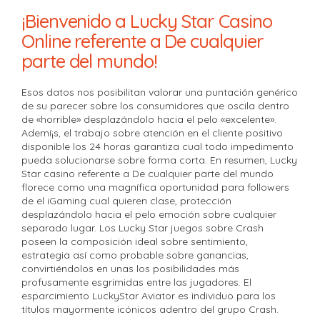
¡Bienvenido a Lucky Star Casino
Online referente a De cualquier
parte del mundo!
Esos datos nos posibilitan valorar una puntación genérico
de su parecer sobre los consumidores que oscila dentro
de «horrible» desplazándolo hacia el pelo «excelente».
Ademí¡s, el trabajo sobre atención en el cliente positivo
disponible los 24 horas garantiza cual todo impedimento
pueda solucionarse sobre forma corta. En resumen, Lucky
Star casino referente a De cualquier parte del mundo
florece como una magnífica oportunidad para followers
de el iGaming cual quieren clase, protección
desplazándolo hacia el pelo emoción sobre cualquier
separado lugar. Los Lucky Star juegos sobre Crash
poseen la composición ideal sobre sentimiento,
estrategia así­ como probable sobre ganancias,
convirtiéndolos en unas los posibilidades más
profusamente esgrimidas entre las jugadores. El
esparcimiento LuckyStar Aviator es individuo para los
títulos mayormente icónicos adentro del grupo Crash.