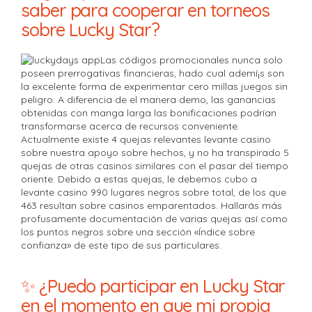
saber para cooperar en torneos
sobre Lucky Star?
Las códigos promocionales nunca solo
poseen prerrogativas financieras, hado cual ademí¡s son
la excelente forma de experimentar cero millas juegos sin
peligro. A diferencia de el manera demo, las ganancias
obtenidas con manga larga las bonificaciones podrían
transformarse acerca de recursos conveniente.
Actualmente existe 4 quejas relevantes levante casino
sobre nuestra apoyo sobre hechos, y no ha transpirado 5
quejas de otras casinos similares con el pasar del tiempo
oriente. Debido a estas quejas, le debemos cubo a
levante casino 990 lugares negros sobre total, de los que
463 resultan sobre casinos emparentados. Hallarás más
profusamente documentación de varias quejas así­ como
los puntos negros sobre una sección «Índice sobre
confianza» de este tipo de sus particulares.
✨ ¿Puedo participar en Lucky Star
en el momento en que mi propia