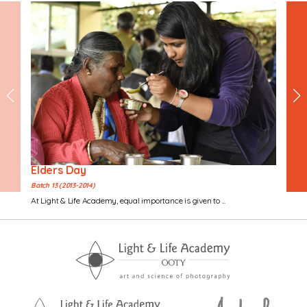
Elders Day
Batch 13 (2013-2014)
At Light & Life Academy, equal importance is given to ...