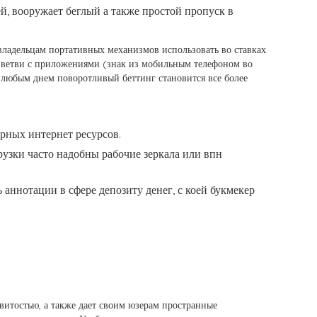
, вооружает беглый а также простой пропуск в
 владельцам портативных механизмов использовать во ставках
 ветви с приложениями (знак из мобильным телефоном во
 любым днем поворотливый беттинг становится все более
рных интернет ресурсов.
рузки часто надобны рабочие зеркала или впн
аннотации в сфере депозиту денег, с коей букмекер
витостью, а также дает своим юзерам пространные