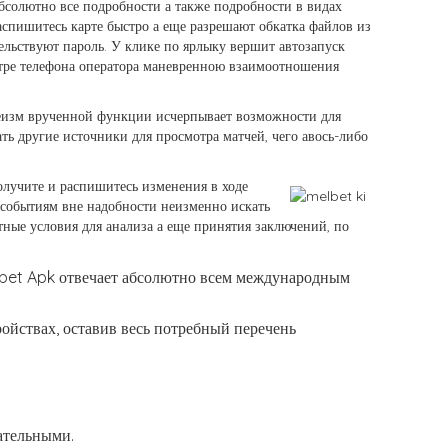
солютно все подробности а также подробности в видах
спишитесь карте быстро а еще разрешают обкатка файлов из
ельствуют пароль. У клике по ярлыку вершит автозапуск
нтре телефона оператора маневренною взаимоотношения
нтеизм врученной функции исчерпывает возможности для
ь другие источники для просмотра матчей, чего авось-либо
олучите и распишитесь изменения в ходе
 событиям вне надобности неизменно искать
тные условия для анализа а еще принятия заключений, по
elbet Apk отвечает абсолютно всем международным
ойствах, оставив весь потребный перечень
ательными.