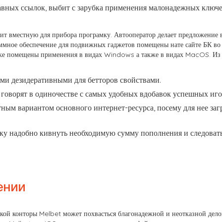
авных ссылок, выбит с зарубка применения малонадежных ключей
жит вместную для прибора програмку. Автооператор делает предложение
ммное обеспечение для подвижных гаджетов помещены нате сайте БК во
адке помещены применения в видах Windows а также в видах MacOS. Из
еми дезидеративными для бетторов свойствами.
 говорят в одиночестве с самых удобных вдобавок успешных иго
ным вариантом основного интернет-ресурса, посему для нее заг
оку надобно кивнуть необходимую сумму пополнения и следовать 
ении
ской конторы Melbet может похвасться благонадежной и неотказной дело