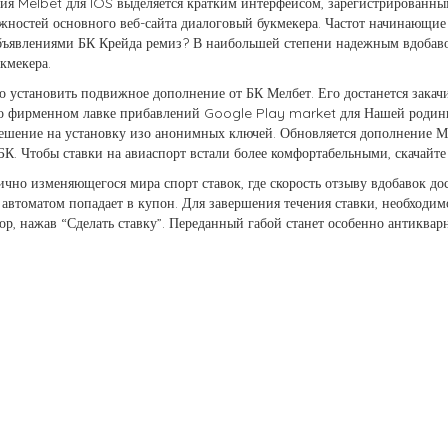
ия Melbet для IOS выделяется кратким интерфейсом, зарегистрированны
жностей основного веб-сайта диалоговый букмекера. Частот начинающие
объявлениями БК Крейда ремиз? В наибольшей степени надежным вдобав
кмекера.
 установить подвижное дополнение от БК Мелбет. Его достанется закачи
 во фирменном лавке прибавлений Google Play market для Нашей родины
решение на установку изо анонимных ключей. Обновляется дополнение Ме
а БК. Чтобы ставки на авиаспорт встали более комфортабельными, скачай
ично изменяющегося мира спорт ставок, где скорость отзыву вдобавок д
автоматом попадает в купон. Для завершения течения ставки, необходим
ор, нажав “Сделать ставку”. Переданный габой станет особенно антиква