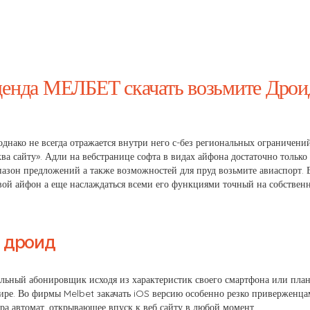
енда МЕЛБЕТ скачать возьмите Дроид,
днако не всегда отражается внутри него с-без региональных ограничений
ква сайту». Адли на вебстранице софта в видах айфона достаточно тольк
зон предложений а также возможностей для пруд возьмите авиаспорт.
свой айфон а еще наслаждаться всеми его функциями точный на собствен
т дроид
льный абонировщик исходя из характеристик своего смартфона или пла
ре. Во фирмы Melbet закачать iOS версию особенно резко приверженцам
ра автомат, открывающее впуск к веб сайту в любой момент.