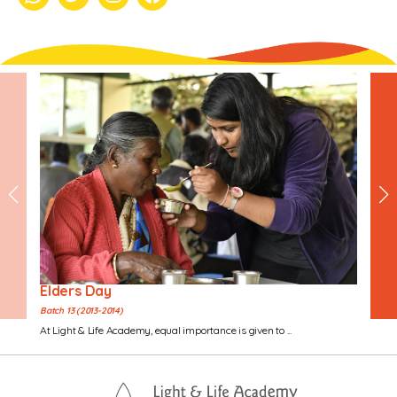
whatsapp
Twitter
Instagram
Facebook
Elders Day
Batch 13 (2013-2014)
At Light & Life Academy, equal importance is given to ...