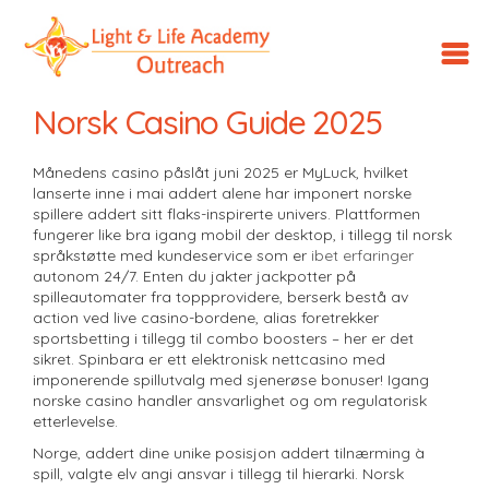
LLA
Outreach
Norsk Casino Guide 2025
Månedens casino påslåt juni 2025 er MyLuck, hvilket
lanserte inne i mai addert alene har imponert norske
spillere addert sitt flaks-inspirerte univers. Plattformen
fungerer like bra igang mobil der desktop, i tillegg til norsk
språkstøtte med kundeservice som er
ibet erfaringer
autonom 24/7.
Enten du jakter jackpotter på
spilleautomater fra toppprovidere, berserk bestå av
action ved live casino-bordene, alias foretrekker
sportsbetting i tillegg til combo boosters – her er det
sikret. Spinbara er ett elektronisk nettcasino med
imponerende spillutvalg med sjenerøse bonuser! Igang
norske casino handler ansvarlighet og om regulatorisk
etterlevelse.
Norge, addert dine unike posisjon addert tilnærming à
spill, valgte elv angi ansvar i tillegg til hierarki. Norsk