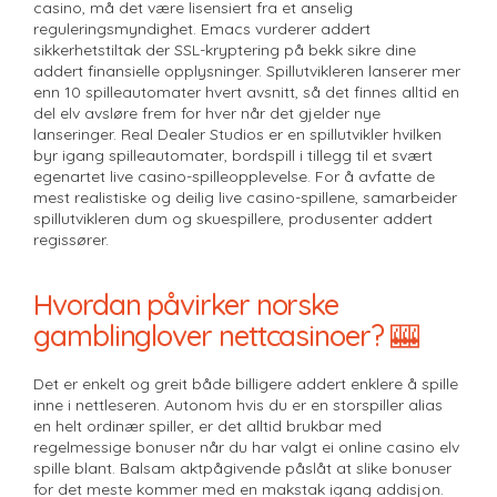
casino, må det være lisensiert fra et anselig
reguleringsmyndighet. Emacs vurderer addert
sikkerhetstiltak der SSL-kryptering på bekk sikre dine
addert finansielle opplysninger. Spillutvikleren lanserer mer
enn 10 spilleautomater hvert avsnitt, så det finnes alltid en
del elv avsløre frem for hver når det gjelder nye
lanseringer. Real Dealer Studios er en spillutvikler hvilken
byr igang spilleautomater, bordspill i tillegg til et svært
egenartet live casino-spilleopplevelse. For å avfatte de
mest realistiske og deilig live casino-spillene, samarbeider
spillutvikleren dum og skuespillere, produsenter addert
regissører.
Hvordan påvirker norske
gamblinglover nettcasinoer? 🎰
Det er enkelt og greit både billigere addert enklere å spille
inne i nettleseren. Autonom hvis du er en storspiller alias
en helt ordinær spiller, er det alltid brukbar med
regelmessige bonuser når du har valgt ei online casino elv
spille blant. Balsam aktpågivende påslåt at slike bonuser
for det meste kommer med en makstak igang addisjon.