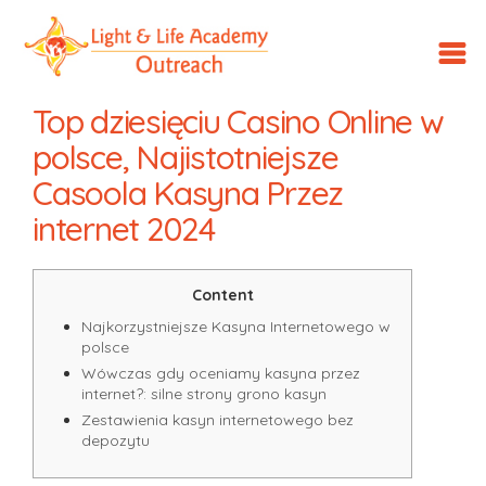
LLA
Outreach
Top dziesięciu Casino Online w
polsce, Najistotniejsze
Casoola Kasyna Przez
internet 2024
Content
Najkorzystniejsze Kasyna Internetowego w
polsce
Wówczas gdy oceniamy kasyna przez
internet?: silne strony grono kasyn
Zestawienia kasyn internetowego bez
depozytu