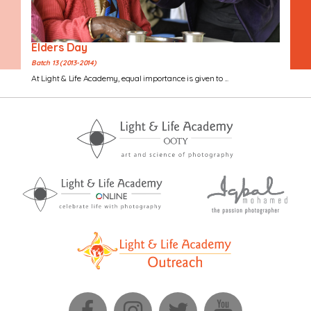
Elders Day
Batch 13 (2013-2014)
At Light & Life Academy, equal importance is given to ...