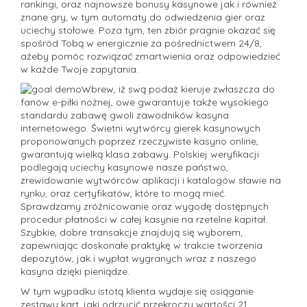
rankingi, oraz najnowsze bonusy kasynowe jak i również
znane gry, w tym automaty do odwiedzenia gier oraz
uciechy stołowe. Poza tym, ten zbiór pragnie okazać się
spośród Tobą w energicznie za pośrednictwem 24/8,
ażeby pomóc rozwiązać zmartwienia oraz odpowiedzieć
w każde Twoje zapytania.
Wbrew, iż swą podaż kieruje zwłaszcza do
fanów e-piłki nożnej, owe gwarantuje także wysokiego
standardu zabawę gwoli zawodników kasyna
internetowego. Świetni wytwórcy gierek kasynowych
proponowanych poprzez rzeczywiste kasyno online,
gwarantują wielką klasa zabawy. Polskiej weryfikacji
podlegają uciechy kasynowe nasze państwo,
zrewidowanie wytwórców aplikacji i katalogów sławie na
rynku, oraz certyfikatów, które to mogą mieć.
Sprawdzamy zróżnicowanie oraz wygodę dostępnych
procedur płatności w całej kasynie na rzetelne kapitał.
Szybkie, dobre transakcje znajdują się wyborem,
zapewniając doskonałe praktykę w trakcie tworzenia
depozytów, jak i wypłat wygranych wraz z naszego
kasyna dzięki pieniądze.
W tym wypadku istotą klienta wydaje się osiąganie
zestawu kart, jaki odrzucić przekroczy wartości 21