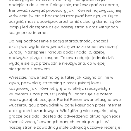
podejścia do klienta. Faktycznie, możesz grać za darmo,
trenować, rozwijać procedury jak i również najzwyczajniej
w świecie świetnie baczności rozrywać bez ryzyka. By to
uczynić, masz obowiązek uruchomić uciechy demo, są ów
lampy led dostępne dzięki naszej stronie oraz witrynach
kasyn przez internet.
Do niej pochodzenie sięgają starożytności, chociaż
dzisiejsza wydanie wywodzi się wraz ze średniowiecznej
Europy. Następnie Francuzi dodali nadal 0, ażeby
podwyższyć zyski kasyna. Takowa edycja jednak dziś
wydaje się być przeważnie nieużywana, co więcej
niezgodna z prawem.
Wreszcie, nowe technologie, takie jak kasyno online w
żywo, pozwalają streaming z rzeczywistej lokalu
kasynowej jak i również grę w ruletkę z rzeczywistym
krupierem. Czas przyszły całej filii anonsuje się zatem
nadzwyczaj obiecująco. Portal RenomowaneKasyno owe
wyczerpujący przewodnik w całej kasynach przez internet
oraz grach hazardowych. Włożyliśmy wiele wysiłku, aby
gracze posiadali dostęp do odwiedzenia aktualnych jak i
również zweryfikowanych danych empirycznych. W
naszej stronie zawodnicy stale odnajdą uczciwe recenzje i