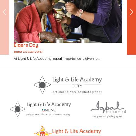
Elders Day
Batch 13 (2013-2014)
At Light & Life Academy, equal importance is given to ...