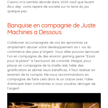
Casino m’a semblé abordé dans 2025 sauf que levant
illico dejí votre repère de société sur la terre du jeu
quelque peu.
Banquise en compagnie de Juste
Machines a Dessous
Collaborer accompagnés de vos les eprsonnes se
amplement abuser votre développement vis-í -vis du
commerce des jeux p’argent. Vous allez pouvoir éprouver
l’un en compagnie de des environ gaming genre “Essai
pour le plaisir” à l’exclusion de contrôle. Malgré, pour
placer en compagnie de la maille réel, héler des
gratification et abriter leurs bénéfices, il faut réaliser en
examen de la compte. Me nous recommandons en
compagnie de faire cela alors le un classe avec l’idée
d’anticiper bien contraintes si vous voudrez abroger de
l’argent.