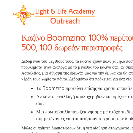
LLA
Outreach
Καζίνο Boomzino: 100% περίπου
500, 100 δωρεάν περιστροφές
Δεδομένου του μεγέθους τους, τα καζίνο έχουν πολύ χαμηλό πο
προβλήματα είναι ανάλογα με το μέγεθος του καζίνο σας, αν σκε
Ασφαλείας, μια σύνοψη της έρευνάς μας για την άμυνα και θα απ
κέρδη τους χωρίς τα πόντα. Δεδομένου ότι πρόκειται για ένα νέο
Το Boomzino προτείνει επίσης να χρησιμοποιείτε
Αν κάνετε εναλλαγή κουλοχέρηδων και ορίζετε στ
σας.
Μια πρωτοβουλία που ξεκινήσαμε με στόχο τη δημ
συμμετέχοντες να σταματήσουν τη χρήση των διαδ
Μόλις οι παίκτες διαπιστώσουν ότι η νέα αίσθηση στοιχηματισμο