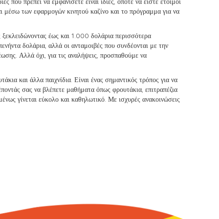
ς που πρέπει να εμφανίσετε είναι ίδιες, οπότε να είστε έτοιμοι
ται μέσω των εφαρμογών κινητού καζίνο και το πρόγραμμα για να
ώς ξεκλειδώνοντας έως και 1.000 δολάρια περισσότερα
πενήντα δολάρια, αλλά οι ανταμοιβές που συνδέονται με την
έωσης. Αλλά όχι, για τις αναλήψεις, προσπαθούμε να
άκια και άλλα παιχνίδια. Είναι ένας σημαντικός τρόπος για να
ρέποντάς σας να βλέπετε μαθήματα όπως φρουτάκια, επιτραπέζια
ομένως γίνεται εύκολο και καθηλωτικό. Με ισχυρές ανακοινώσεις