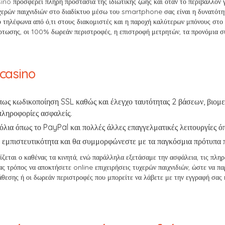
ino
προσφέρει πλήρη προστασία της ιδιωτικής ζωής και όταν το περιβάλλον γ
υχερών παιχνιδιών στο διαδίκτυο μέσω του smartphone σας είναι η δυνατότη
υ τηλέφωνα από ό,τι στους διακομιστές και η παροχή καλύτερων μπόνους στο 
όρτωσης, οι 100% δωρεάν περιστροφές, η επιστροφή μετρητών, τα προνόμια σ
casino
πως κωδικοποίηση SSL καθώς και έλεγχο ταυτότητας 2 βάσεων, βιομε
 πληροφορίες ασφαλείς.
ια όπως το PayPal και πολλές άλλες επαγγελματικές λειτουργίες όπω
η εμπιστευτικότητα και θα συμμορφώνεστε με τα παγκόσμια πρότυπα 
ίζεται ο καθένας τα κινητά, ενώ παράλληλα εξετάσαμε την ασφάλεια, τις πληρ
νας τρόπος να αποκτήσετε online επιχειρήσεις τυχερών παιχνιδιών, ώστε να 
άθεσης ή οι δωρεάν περιστροφές που μπορείτε να λάβετε με την εγγραφή σας 