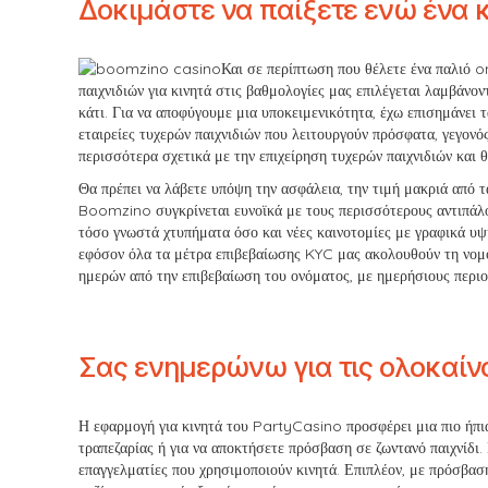
Δοκιμάστε να παίξετε ενώ ένα κ
Και σε περίπτωση που θέλετε ένα παλιό on
παιχνιδιών για κινητά στις βαθμολογίες μας επιλέγεται λαμβάνο
κάτι. Για να αποφύγουμε μια υποκειμενικότητα, έχω επισημάνει 
εταιρείες τυχερών παιχνιδιών που λειτουργούν πρόσφατα, γεγονός
περισσότερα σχετικά με την επιχείρηση τυχερών παιχνιδιών και θ
Θα πρέπει να λάβετε υπόψη την ασφάλεια, την τιμή μακριά από τα
Boomzino συγκρίνεται ευνοϊκά με τους περισσότερους αντιπάλο
τόσο γνωστά χτυπήματα όσο και νέες καινοτομίες με γραφικά υ
εφόσον όλα τα μέτρα επιβεβαίωσης KYC μας ακολουθούν τη νομο
ημερών από την επιβεβαίωση του ονόματος, με ημερήσιους περι
Σας ενημερώνω για τις ολοκαίνο
Η εφαρμογή για κινητά του PartyCasino προσφέρει μια πιο ήπια κ
τραπεζαρίας ή για να αποκτήσετε πρόσβαση σε ζωντανό παιχνίδι. 
επαγγελματίες που χρησιμοποιούν κινητά. Επιπλέον, με πρόσβαση