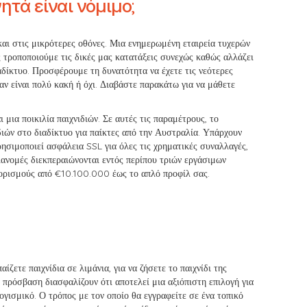
τά είναι νόμιμο;
 και στις μικρότερες οθόνες. Μια ενημερωμένη εταιρεία τυχερών
ς τροποποιούμε τις δικές μας κατατάξεις συνεχώς καθώς αλλάζει
αδίκτυο. Προσφέρουμε τη δυνατότητα να έχετε τις νεότερες
αν είναι πολύ κακή ή όχι. Διαβάστε παρακάτω για να μάθετε
μια ποικιλία παιχνιδιών. Σε αυτές τις παραμέτρους, το
ών στο διαδίκτυο για παίκτες από την Αυστραλία. Υπάρχουν
σιμοποιεί ασφάλεια SSL για όλες τις χρηματικές συναλλαγές,
ανομές διεκπεραιώνονται εντός περίπου τριών εργάσιμων
ιορισμούς από €10.100.000 έως το απλό προφίλ σας.
ζετε παιχνίδια σε λιμάνια, για να ζήσετε το παιχνίδι της
α πρόσβαση διασφαλίζουν ότι αποτελεί μια αξιόπιστη επιλογή για
ογισμικό. Ο τρόπος με τον οποίο θα εγγραφείτε σε ένα τοπικό