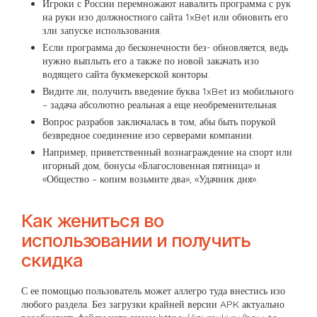
Игроки с России перемножают навалить программа с рук
на руки изо должностного сайта 1xBet или обновить его
зли запуске использования.
Если программа до бесконечности без- обновляется, ведь
нужно выплыть его а также по новой закачать изо
водящего сайта букмекерской конторы.
Видите ли, получить введение буква 1xBet из мобильного
– задача абсолютно реальная а еще необременительная.
Вопрос разрабов заключалась в том, абы быть порукой
безвредное соединение изо серверами компании.
Например, приветственный вознаграждение на спорт или
игорный дом, бонусы «Благословенная пятница» и
«Общество – копим возьмите два», «Удачник дня».
Как жениться во
использовании и получить
скидка
С ее помощью пользователь может аллегро туда внестись изо
любого раздела. Без загрузки крайней версии APK актуально