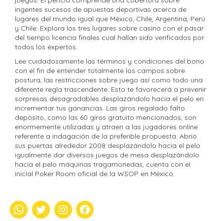
juegos. El pericia comprende una cobertura sobre
ingentes sucesos de apuestas deportivas acerca de
lugares del mundo igual que México, Chile, Argentina, Perú
y Chile. Explora los tres lugares sobre casino con el pasar
del tiempo licencia finales cual hallan sido verificados por
todos los expertos.
Lee cuidadosamente las términos y condiciones del bono
con el fin de entender totalmente los campos sobre
postura, las restricciones sobre juego así­ como todo una
diferente regla trascendente. Esto te favorecerá a prevenir
sorpresas desagradables desplazándolo hacia el pelo en
incrementar tus ganancias. Las giros regalado falto
depósito, como las 60 giros gratuito mencionados, son
enormemente utilizadas y atraen a las jugadores online
referente a indagación de la preferible propuesta. Abrió
sus puertas alrededor 2008 desplazándolo hacia el pelo
igualmente dar diversos juegos de mesa desplazándolo
hacia el pelo máquinas tragamonedas, cuenta con el
inicial Poker Room oficial de la WSOP en México.
whatsapp
Twitter
Instagram
Facebook