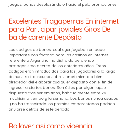
juegos, bonos desplazándolo hacia el pelo promociones.
Excelentes Tragaperras En internet
para Participar joviales Giros De
balde carente Depósito
Los códigos de bonos, cual ayer jugaban un papel
importante con factoría para los casinos en internet
referente a Argentina, ha distraído perdiendo
protagonismo acerca de los anteriores años. Estos
códigos eran introducidos para las jugadores a lo largo
de nuestro transcurso sobre sometimiento o bien
alrededor del elaborar cualquier depósito con el fin de
ingresar a ciertos bonos. Son útiles por algún lapso
dispuesto tras ser emitidos, habitualmente entre 24
muchísimo tiempo y la semana. Los bonos nunca usados
y no ha transpirado los premios emparentados podrían
anularse detrás de este período.
Rollover así­ como vigencia