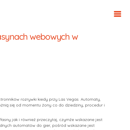
 kasynach webowych w
stronników rozrywki kiedy przy Las Vegas.
Automaty,
żnią się od momentu żony co do dziedziny, procedur i
asny jak i również przeczytaj, czymże wskazane jest
rodnych automatów do gier, pośród wskazane jest