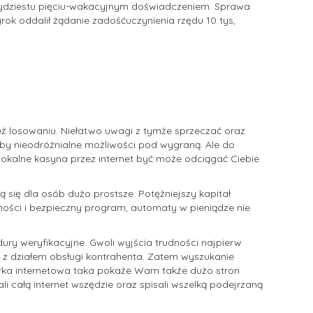
trzydziestu pięciu-wakacyjnym doświadczeniem. Sprawa
k oddalił żądanie zadośćuczynienia rzędu 10 tys,
eż losowaniu. Niełatwo uwagi z tymże sprzeczać oraz
liby nieodróżnialne możliwości pod wygraną. Ale do
lokalne kasyna przez internet być może odciągać Ciebie
 się dla osób dużo prostsze. Potężniejszy kapitał
ności i bezpieczny program, automaty w pieniądze nie
y weryfikacyjne. Gwoli wyjścia trudności najpierw
 z działem obsługi kontrahenta. Zatem wyszukanie
rka internetowa taka pokaże Wam także dużo stron
li całą internet wszędzie oraz spisali wszelką podejrzaną