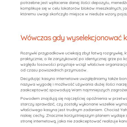
potrzebne jest wpłacenie danej ilości depozytu, menedż
komplikuje się w celu lokatorów bloków mieszkalnych, 
któremu uwagi skończyło miejsce w nieduże wzory poja
Wówczas gdy wyselekcjonować ka
Rozrywki przypadkowe uciekają zbyt łatwą rozgrywkę, kt
praktycznie, o ile zaryzykować po identycznej grze po k
względu losowości przystaje wciąż właściwe organizacja
od czasu powszednich przymusów.
Decydując kasyno internetowe uwzględniamy także bonusy
nazywa wygodę i możliwość używania dużej ilości narzęd
zaakceptować spowodują Wam najmniejszych zagroże
Powodem znajdują się najczęściej opóźnienia w przetw
starczy sprawdzić, czy zostały wykonane wszelkie wymo
właściwego kasyna jest trudnym zadaniem. Chociaż Ya
niskiej cechy. Znacznie korzystniejszym planem wydaje si
stronę internetową, jaka nie zaakceptować realizuje kan