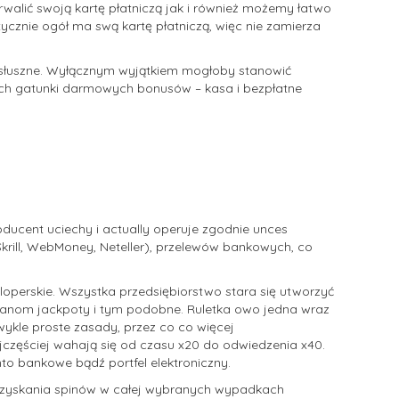
walić swoją kartę płatniczą jak i również możemy łatwo
ycznie ogół ma swą kartę płatniczą, więc nie zamierza
słuszne. Wyłącznym wyjątkiem mogłoby stanowić
wóch gatunki darmowych bonusów – kasa i bezpłatne
ucent uciechy i actually operuje zgodnie unces
Skrill, WebMoney, Neteller), przelewów bankowych, co
operskie. Wszystka przedsiębiorstwo stara się utworzyć
fanom jackpoty i tym podobne. Ruletka owo jedna wraz
wykle proste zasady, przez co co więcej
zęściej wahają się od czasu x20 do odwiedzenia x40.
to bankowe bądź portfel elektroniczny.
 uzyskania spinów w całej wybranych wypadkach