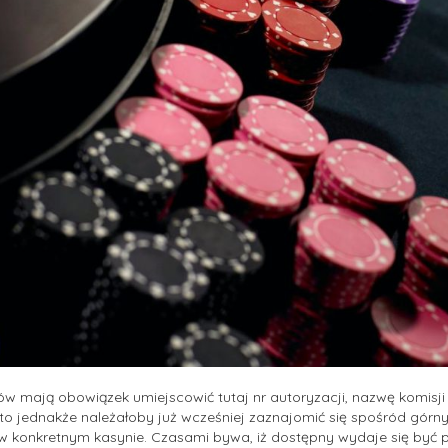
 mają obowiązek umiejscowić tutaj nr autoryzacji, nazwę komisji ha
to jednakże należałoby już wcześniej zaznajomić się spośród górny
 konkretnym kasynie. Czasami bywa, iż dostępny wydaje się być pę