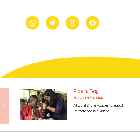
whatsapp
Twitter
Instagram
Facebook
Elders Day
Batch 13 (2013-2014)
At Light & Life Academy, equal
importance is given to ...