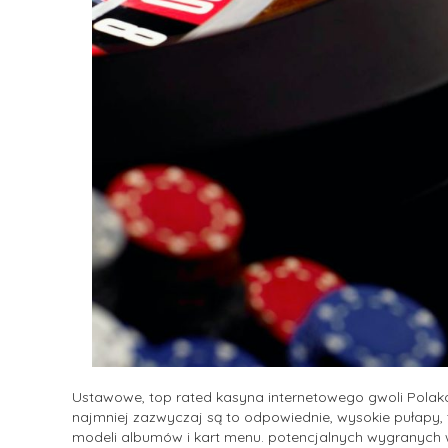
Ustawowe, top rated kasyna internetowego gwoli Polaków
najmniej zazwyczaj są to odpowiednie, wysokie pułapy, 
modeli albumów i kart menu. potencjalnych wygranych w