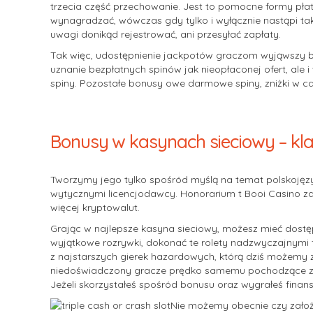
trzecia część przechowanie. Jest to pomocne formy płat
wynagradzać, wówczas gdy tylko i wyłącznie nastąpi tako
uwagi donikąd rejestrować, ani przesyłać zapłaty.
Tak więc, udostępnienie jackpotów graczom wyjąwszy 
uznanie bezpłatnych spinów jak nieopłaconej ofert, ale
spiny. Pozostałe bonusy owe darmowe spiny, zniżki w ca
Bonusy w kasynach sieciowy – kla
Tworzymy jego tylko spośród myślą na temat polskojęzy
wytycznymi licencjodawcy. Honorarium t Booi Casino zac
więcej kryptowalut.
Grając w najlepsze kasyna sieciowy, możesz mieć dostę
wyjątkowe rozrywki, dokonać te rolety nadzwyczajnym
z najstarszych gierek hazardowych, którą dziś możemy z
niedoświadczony gracze prędko samemu pochodzące z ni
Jeżeli skorzystałeś spośród bonusu oraz wygrałeś finan
Nie możemy obecnie czy założ