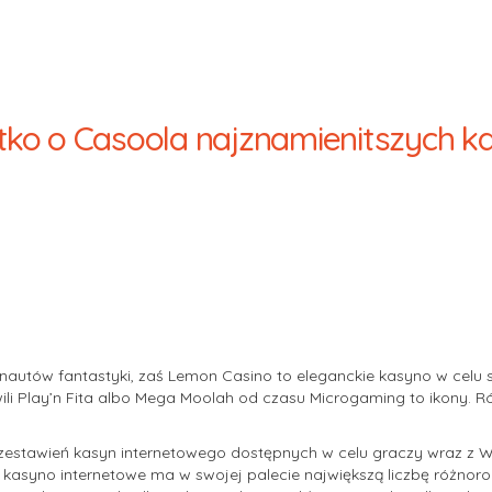
ystko o Casoola najznamienitszych
nautów fantastyki, zaś Lemon Casino to eleganckie kasyno w celu 
li Play’n Fita albo Mega Moolah od czasu Microgaming to ikony. Ró
 zestawień kasyn internetowego dostępnych w celu graczy wraz z Wł
ne kasyno internetowe ma w swojej palecie największą liczbę różno