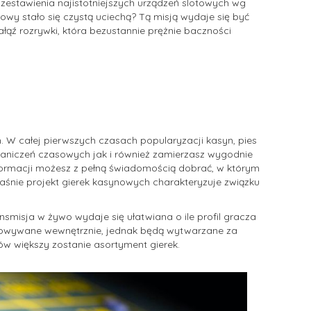
zestawienia najistotniejszych urządzeń slotowych wg
wy stało się czystą uciechą? Tą misją wydaje się być
ałąź rozrywki, która bezustannie prężnie baczności
W całej pierwszych czasach popularyzacji kasyn, pies
raniczeń czasowych jak i również zamierzasz wygodnie
formacji możesz z pełną świadomością dobrać, w którym
łaśnie projekt gierek kasynowych charakteryzuje związku
nsmisja w żywo wydaje się ułatwiana o ile profil gracza
racowywane wewnętrznie, jednak będą wytwarzane za
w większy zostanie asortyment gierek.