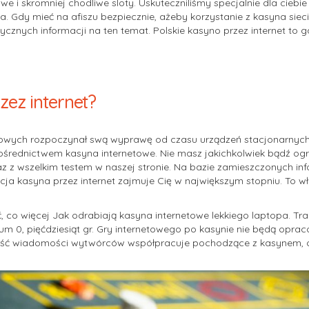
 skromniej chodliwe sloty. Uskuteczniliśmy specjalnie dla ciebie 
dy mieć na afiszu bezpiecznie, ażeby korzystanie z kasyna siecio
ycznych informacji na ten temat. Polskie kasyno przez internet to g
zez internet?
wych rozpoczynał swą wyprawę od czasu urządzeń stacjonarnych. 
pośrednictwem kasyna internetowe. Nie masz jakichkolwiek bądź og
 z wszelkim testem w naszej stronie. Na bazie zamieszczonych in
ycja kasyna przez internet zajmuje Cię w największym stopniu. To w
ć, co więcej Jak odrabiają kasyna internetowe lekkiego laptopa. Tra
um 0, pięćdziesiąt gr. Gry internetowego po kasynie nie będą op
ilość wiadomości wytwórców współpracuje pochodzące z kasynem, ó