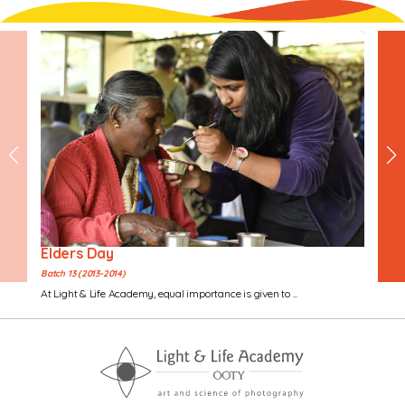
Elders Day
Batch 13 (2013-2014)
At Light & Life Academy, equal importance is given to ...