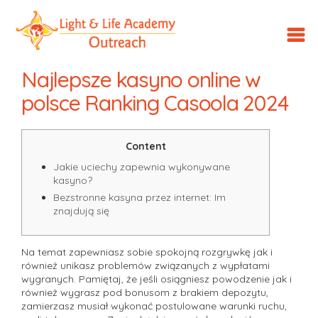
LLA
Outreach
Najlepsze kasyno online w
polsce Ranking Casoola 2024
Content
Jakie uciechy zapewnia wykonywane
kasyno?
Bezstronne kasyna przez internet: Im
znajdują się
Na temat zapewniasz sobie spokojną rozgrywkę jak i
również unikasz problemów związanych z wypłatami
wygranych.
Pamiętaj, że jeśli osiągniesz powodzenie jak i
również wygrasz pod bonusom z brakiem depozytu,
zamierzasz musiał wykonać postulowane warunki ruchu,