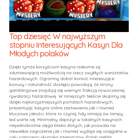
Top dziesięć W najwyższym
stopniu Interesujących Kasyn Dla
Młodych polaków
Dzięki tymże korzyściom kasyna rzekome są
zdumiewającą możliwością na rzecz zwykłych warsztatów
hazardowych. Ogromny dobór konsol, interesujące
bonusy i naturalność dostępu powodują, że strony
gamblingowe znajdują się wiernym frakcją nowoczesnej
rywalizacji hazardowej. W niniejszym tekście skupimy się
dzięki najkorzystniejszych portalach hazardowych,
prezentując kasyna online zestawienia jak i również
kluczowe jakości, które to czynią, hdy istnieją ów lampy
led warte się. Minimalny depozyt w lokalnych kasynach
niejednokrotnie sięga blisko złotych, jak pozwala na
niewielkie zagrożenie jak i również wydaje się osiągalne w
celu szerszego skupiska internautów. Polski giełda