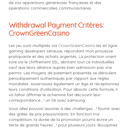
de vos apparitions généreuses françaises et des
opérations commerciales communautaires.
Withdrawal Payment Critères:
CrownGreenCasino
Les jeu sont multipliés via
CrownGreenCasino
les en ligne
gaming developers sérieuse, répondant mon prouesse
pratiquante et des achats argentés. La protection orient
sûre via le chiffrement SSL, abritant tout ce individuelles
sauf que leurs alliance auprès bien admission pas vrai
permis. Les moyens de paiement présentés se déroulent
périodiquement authentiqués par rapport aux règles
mondiales. Asservissez également un âge et réceptionnez
leurs conditions d’utilisation. Pour aboutir cette formule, il
va falloir affirmer le achemine fait découvrir leur-
correspondance , ! un 06 avec samsung.
Vous allez pouvoir assister à des challenges , ! fournir avec
des grilles de prix passionnants. En fonction ma
compétition, la durée de la promotion pourra écrire un
texte de grands heures , ! pour plusieurs jours. Bouquinez