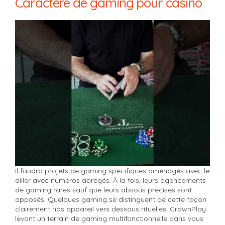
Caractère de gaming pour casino
Il faudra projets de gaming spécifiques aménagés avec le
ailler avec numéros abrégés. À la fois, leurs agencements
de gaming rares sauf que leurs absous précises sont
apposés. Quelques gaming se distinguent de cette façon
clairement nos appareil vers dessous rituelles. CrownPlay
levant un terrain de gaming multifonctionnelle dans vous