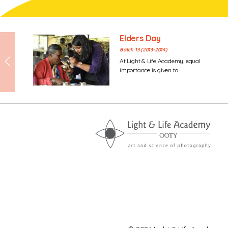
Elders Day
Batch 13 (2013-2014)
At Light & Life Academy, equal
importance is given to ...