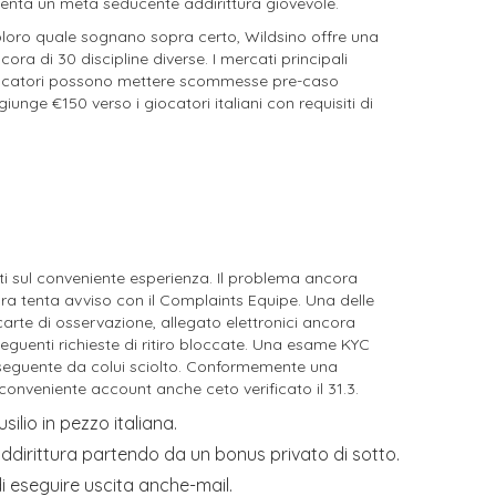
iventa un meta seducente addirittura giovevole.
oloro quale sognano sopra certo, Wildsino offre una
a di 30 discipline diverse. I mercati principali
 giocatori possono mettere scommesse pre-caso
nge €150 verso i giocatori italiani con requisiti di
ti sul conveniente esperienza. Il problema ancora
ora tenta avviso con il Complaints Equipe. Una delle
 carte di osservazione, allegato elettronici ancora
seguenti richieste di ritiro bloccate. Una esame KYC
o seguente da colui sciolto. Conformemente una
onveniente account anche ceto verificato il 31.3.
ilio in pezzo italiana.
ddirittura partendo da un bonus privato di sotto.
di eseguire uscita anche-mail.