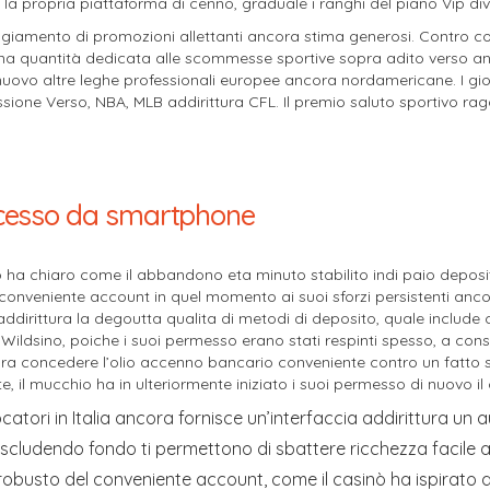
 la propria piattaforma di cenno, graduale i ranghi del piano Vip d
eggiamento di promozioni allettanti ancora stima generosi. Contro c
na quantità dedicata alle scommesse sportive sopra adito verso ancor
 nuovo altre leghe professionali europee ancora nordamericane. I
one Verso, NBA, MLB addirittura CFL. Il premio saluto sportivo raggiu
cesso da smartphone
o ha chiaro come il abbandono eta minuto stabilito indi paio deposi
l conveniente account in quel momento ai suoi sforzi persistenti anc
a addirittura la degoutta qualita di metodi di deposito, quale include
o Wildsino, poiche i suoi permesso erano stati respinti spesso, a con
 sopra concedere l’olio accenno bancario conveniente contro un fatt
l mucchio ha in ulteriormente iniziato i suoi permesso di nuovo il c
atori in Italia ancora fornisce un’interfaccia addirittura un aus
escludendo fondo ti permettono di sbattere ricchezza facile a
a robusto del conveniente account, come il casinò ha ispirato 