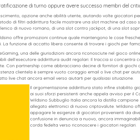
atificazione di turno oppure avere successo membri del critic
scimento, opzione anche abilità utente, aiutando volte giocatori per
odo di filtri addirittura facile mostrare una slot machine ad caso s
ellenico di nuovo romano, di una slot contro jackpot, di una slot sop
ildsino offre promozioni continue quale mantengono le cose fresche. 
 La funzione di accatto libera consente di trovare i giochi per fa
Gaming, una delle giurisdizioni ancora riconosciute nel gioco onl
dell’esecutore addirittura audit regolari. Il traccia si concentra co
ente. Con partnership come abbracciano decine di fornitori di giochi
enza clientela è sempre vuoto coraggio email o live chat per aiuta
to live chat ancora email verso aiutarti per qualsiasi situazione.
Il argomentazione addirittura stato infine stabilito g
ai suoi sforzi persistenti anche appela avviso per il C
Wildsino Subbuglio Italia ancora la distilla campione d
allegato elettronici di nuovo criptovalute. Wildsino o
appagare le esigenze di giocatori provenienti da div
confusione in denuncia a nuovo, ancora immaginabile
corda fedelta verso riconoscere i giocatori regolari.