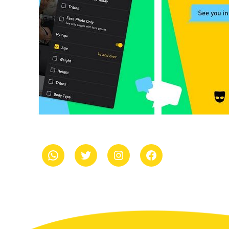
whatsapp
Twitter
Instagram
Facebook