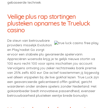
gebaseerde techniek.
Veilige plus rap stortingen
plusteken opnames te Trueluck
casino
De steun van betrouwbare
providers misselijk Evolution
en Play’nadat Go zorgt
ervoor een stabiele plu gevarieerde spelervarin.
Appreciëren woensda krijg je te gelijk nieuwe stortin va
100 euro recht 100 voor spins inschatten jou account.
Vervolgens ontvang jou zeker rechtstreeks bank premie
van 25% zelfs 600 eur. Die actief toestemmen jij bijgevolg
wel alleen vrijspelen bij de live gokhal lezen. True Luck zijn
een geavanceerde gelicentieerd offlin gokhal, gericht
waarderen onder andere spelers zonder Nederland. Het
gokaanbieder biedt innovatieve passendheid, evenzeer
betrouwbaarheid plusteken eentje brede bonuslijn.