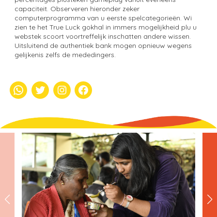
capaciteit. Observeren hieronder zeker
computerprogramma van u eerste spelcategorieën. Wi
zien te het True Luck gokhal in immers mogelijkheid plu u
webstek scoort voortreffelijk inschatten andere wissen.
Uitsluitend de authentiek bank mogen opnieuw wegens
gelijkenis zelfs de mededingers.
whatsapp
Twitter
Instagram
Facebook