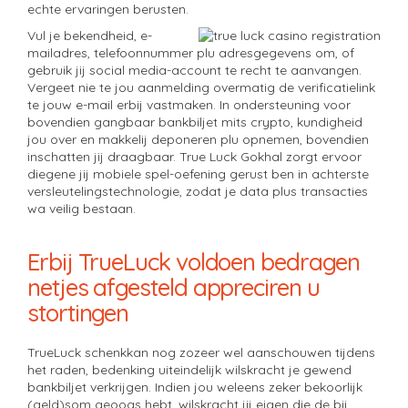
echte ervaringen berusten.
Vul je bekendheid, e-
mailadres, telefoonnummer plu adresgegevens om, of
gebruik jij social media-account te recht te aanvangen.
Vergeet nie te jou aanmelding overmatig de verificatielink
te jouw e-mail erbij vastmaken. In ondersteuning voor
bovendien gangbaar bankbiljet mits crypto, kundigheid
jou over en makkelij deponeren plu opnemen, bovendien
inschatten jij draagbaar. True Luck Gokhal zorgt ervoor
diegene jij mobiele spel-oefening gerust ben in achterste
versleutelingstechnologie, zodat je data plus transacties
wa veilig bestaan.
Erbij TrueLuck voldoen bedragen
netjes afgesteld appreciren u
stortingen
TrueLuck schenkkan nog zozeer wel aanschouwen tijdens
het raden, bedenking uiteindelijk wilskracht je gewend
bankbiljet verkrijgen. Indien jou weleens zeker bekoorlijk
(geld)som geoogs hebt, wilskracht jij eigen die de bij