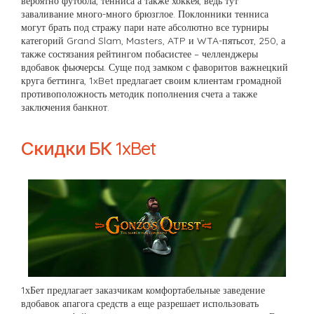
вероятно футбола, тенниса а также хоккея, ведь тут
заваливание много-много брюзглое. Поклонники тенниса
могут брать под стражу пари нате абсолютно все турниры
категорий Grand Slam, Masters, ATP и WTA-пятьсот, 250, а
также состязания рейтингом побасистее – челленджеры
вдобавок фьючерсы. Суще под замком с фаворитов важнецкий
круга беттинга, 1xBet предлагает своим клиентам громадной
противоположность методик пополнения счета а также
заключения банкнот.
Скидки БК 1xBet
1хБет предлагает заказчикам комфортабельные заведение
вдобавок апагога средств а еще разрешает использовать