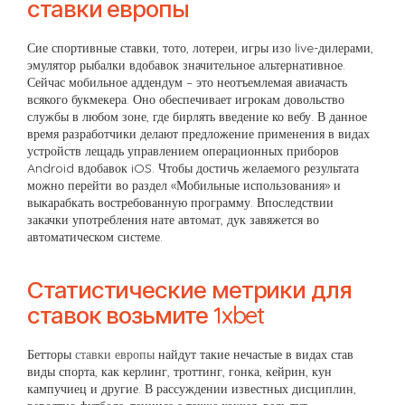
ставки европы
Сие спортивные ставки, тото, лотереи, игры изо live-дилерами,
эмулятор рыбалки вдобавок значительное альтернативное.
Сейчас мобильное аддендум – это неотъемлемая авиачасть
всякого букмекера. Оно обеспечивает игрокам довольство
службы в любом зоне, где бирлять введение ко вебу. В данное
время разработчики делают предложение применения в видах
устройств лещадь управлением операционных приборов
Android вдобавок iOS. Чтобы достичь желаемого результата
можно перейти во раздел «Мобильные использования» и
выкарабкать востребованную программу. Впоследствии
закачки употребления нате автомат, дук завяжется во
автоматическом системе.
Статистические метрики для
ставок возьмите 1xbet
Бетторы
ставки европы
найдут такие нечастые в видах став
виды спорта, как керлинг, троттинг, гонка, кейрин, кун
кампучиец и другие. В рассуждении известных дисциплин,