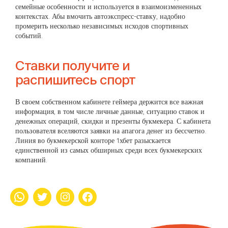
семейные особенности и используется в взаимоизмененных
контекстах. Абы вмочить автоэкспресс-ставку, надобно
промерить несколько независимых исходов спортивных
событий.
Ставки получите и
распишитесь спорт
В своем собственном кабинете геймера держится все важная
информация, в том числе личные данные, ситуацию ставок и
денежных операций, скидки и презенты букмекера. С кабинета
пользователя вселяются заявки на апагога денег из бессчетно.
Линия во букмекерской конторе 1хбет разыскается
единственной из самых обширных среди всех букмекерских
компаний.
whatsapp
Twitter
Instagram
Facebook