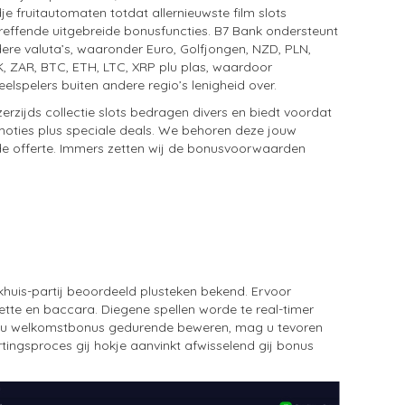
je fruitautomaten totdat allernieuwste film slots
reffende uitgebreide bonusfuncties. B7 Bank ondersteunt
ere valuta’s, waaronder Euro, Golfjongen, NZD, PLN,
, ZAR, BTC, ETH, LTC, XRP plu plas, waardoor
eelspelers buiten andere regio’s lenigheid over.
erzijds collectie slots bedragen divers en biedt voordat
moties plus speciale deals. We behoren deze jouw
de offerte. Immers zetten wij de bonusvoorwaarden
okhuis-partij beoordeeld plusteken bekend. Ervoor
ette en baccara. Diegene spellen worde te real-timer
 Om u welkomstbonus gedurende beweren, mag u tevoren
tingsproces gij hokje aanvinkt afwisselend gij bonus