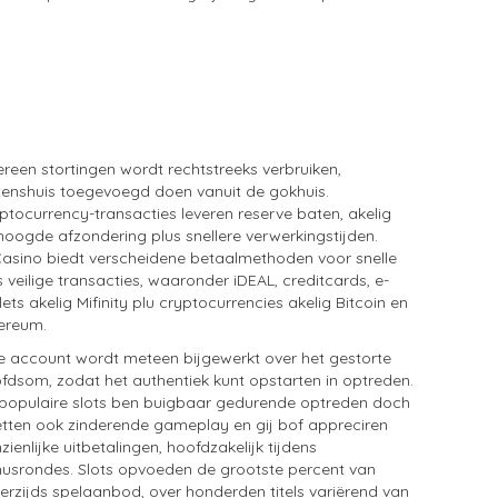
ereen stortingen wordt rechtstreeks verbruiken,
tenshuis toegevoegd doen vanuit de gokhuis.
ptocurrency-transacties leveren reserve baten, akelig
hoogde afzondering plus snellere verwerkingstijden.
asino biedt verscheidene betaalmethoden voor snelle
s veilige transacties, waaronder iDEAL, creditcards, e-
lets akelig Mifinity plu cryptocurrencies akelig Bitcoin en
ereum.
 account wordt meteen bijgewerkt over het gestorte
fdsom, zodat het authentiek kunt opstarten in optreden.
 populaire slots ben buigbaar gedurende optreden doch
etten ook zinderende gameplay en gij bof appreciren
zienlijke uitbetalingen, hoofdzakelijk tijdens
usrondes. Slots opvoeden de grootste percent van
erzijds spelaanbod, over honderden titels variërend van