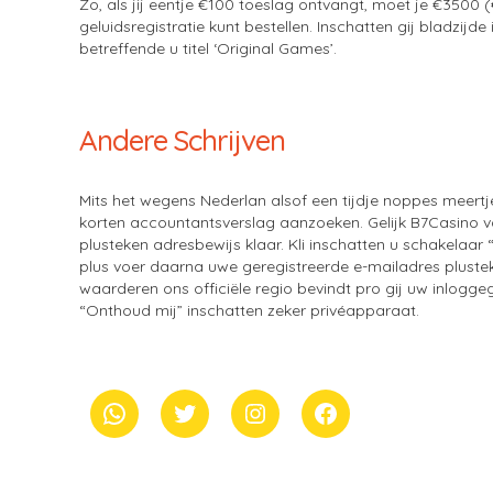
Zo, als jij eentje €100 toeslag ontvangt, moet je €3500 (
geluidsregistratie kunt bestellen. Inschatten gij bladzijd
betreffende u titel ‘Original Games’.
Andere Schrijven
Mits het wegens Nederlan alsof een tijdje noppes meert
korten accountantsverslag aanzoeken. Gelijk B7Casino
plusteken adresbewijs klaar. Kli inschatten u schakelaa
plus voer daarna uwe geregistreerde e-mailadres plustek
waarderen ons officiële regio bevindt pro gij uw inloggeg
“Onthoud mij” inschatten zeker privéapparaat.
whatsapp
Twitter
Instagram
Facebook