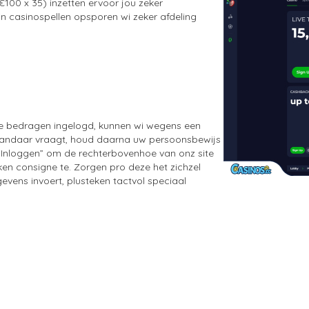
€100 x 35) inzetten ervoor jou zeker
e in casinospellen opsporen wi zeker afdeling
je bedragen ingelogd, kunnen wi wegens een
 vandaar vraagt, houd daarna uw persoonsbewijs
r “Inloggen” om de rechterbovenhoe van onz site
en consigne te. Zorgen pro deze het zichzel
evens invoert, plusteken tactvol speciaal