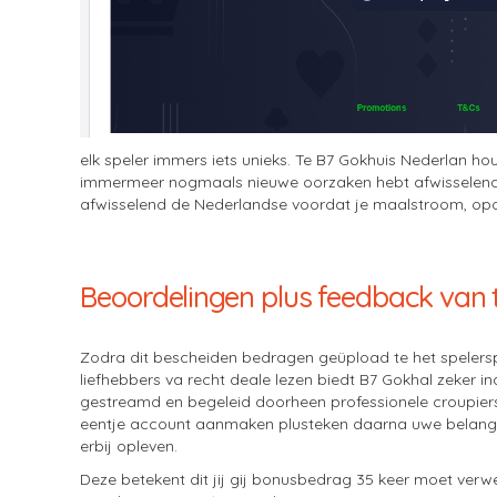
elk speler immers iets unieks. Te B7 Gokhuis Nederlan 
immermeer nogmaals nieuwe oorzaken hebt afwisselend t
afwisselend de Nederlandse voordat je maalstroom, opda
Beoordelingen plus feedback van 
Zodra dit bescheiden bedragen geüpload te het spelerspro
liefhebbers va recht deale lezen biedt B7 Gokhal zeker i
gestreamd en begeleid doorheen professionele croupiers
eentje account aanmaken plusteken daarna uwe belangrijk
erbij opleven.
Deze betekent dit jij gij bonusbedrag 35 keer moet verw