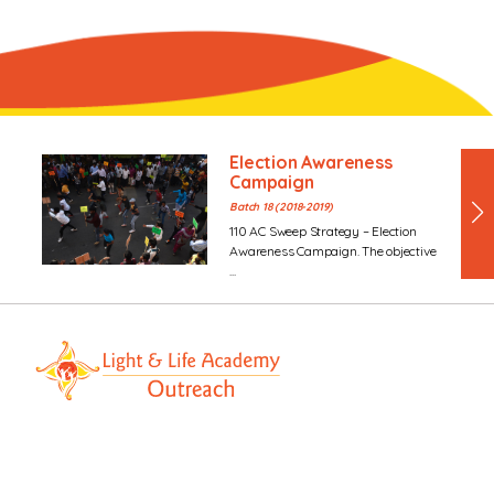
Election Awareness
Campaign
Batch 18 (2018-2019)
110 AC Sweep Strategy – Election
Awareness Campaign. The objective
...