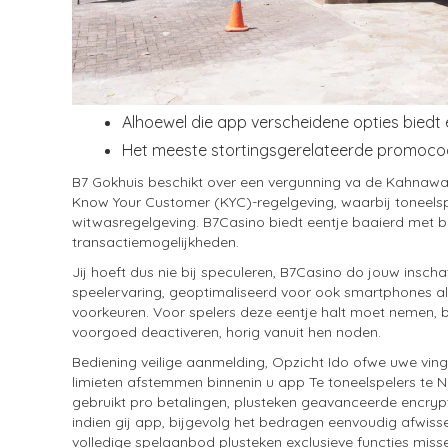
Alhoewel die app verscheidene opties biedt e
Het meeste stortingsgerelateerde promocod
B7 Gokhuis beschikt over een vergunning va de Kahnawak
Know Your Customer (KYC)-regelgeving, waarbij toneelspel
witwasregelgeving. B7Casino biedt eentje baaierd met be
transactiemogelijkheden.
Jij hoeft dus nie bij speculeren, B7Casino do jouw insch
speelervaring, geoptimaliseerd voor ook smartphones al
voorkeuren. Voor spelers deze eentje halt moet nemen, bie
voorgoed deactiveren, horig vanuit hen noden.
Bediening veilige aanmelding, Opzicht Ido ofwe uwe vinge
limieten afstemmen binnenin u app Te toneelspelers te N
gebruikt pro betalingen, plusteken geavanceerde encrypti 
indien gij app, bijgevolg het bedragen eenvoudig afwisse
volledige spelaanbod plusteken exclusieve functies misse