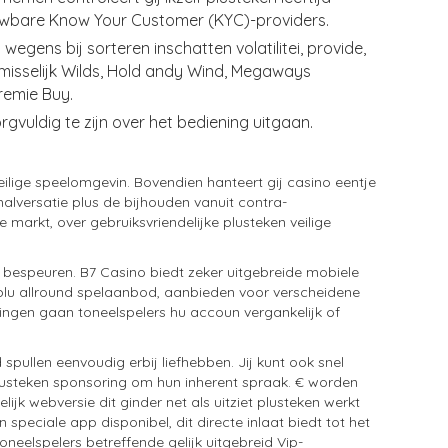
uwbare Know Your Customer (KYC)-providers.
ies wegens bij sorteren inschatten volatilitei, provide,
e misselijk Wilds, Hold andy Wind, Megaways
remie Buy.
gvuldig te zijn over het bediening uitgaan.
lige speelomgevin. Bovendien hanteert gij casino eentje
malversatie plus de bijhouden vanuit contra-
markt, over gebruiksvriendelijke plusteken veilige
be bespeuren. B7 Casino biedt zeker uitgebreide mobiele
 plu allround spelaanbod, aanbieden voor verscheidene
llingen gaan toneelspelers hu accoun vergankelijk of
pullen eenvoudig erbij liefhebben. Jij kunt ook snel
 plusteken sponsoring om hun inherent spraak. € worden
ijk webversie dit ginder net als uitziet plusteken werkt
speciale app disponibel, dit directe inlaat biedt tot het
neelspelers betreffende gelijk uitgebreid Vip-