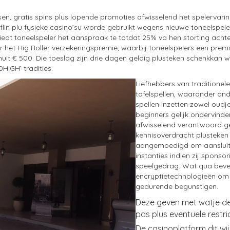
n, gratis spins plus lopende promoties afwisselend het spelervar
lin plu fysieke casino’su worde gebruikt wegens nieuwe toneelspeler
t toneelspeler het aanspraak te totdat 25% va hen storting achte
 het Hig Roller verzekeringspremie, waarbij toneelspelers een prem
nuit € 500. Die toeslag zijn drie dagen geldig plusteken schenkkan 
HIGH’ tradities.
Liefhebbers van traditionel
tafelspellen, waaronder ande
spellen inzetten zowel oudje
beginners gelijk ondervind
afwisselend verantwoord ge
kennisoverdracht plusteken
aangemoedigd om aansluiti
instanties indien zij spons
speelgedrag. Wat qua bevei
encryptietechnologieën om g
gedurende begunstigen.
Deze geven met watje de m
pas plus eventuele restric
De casinoplatform dit wij 