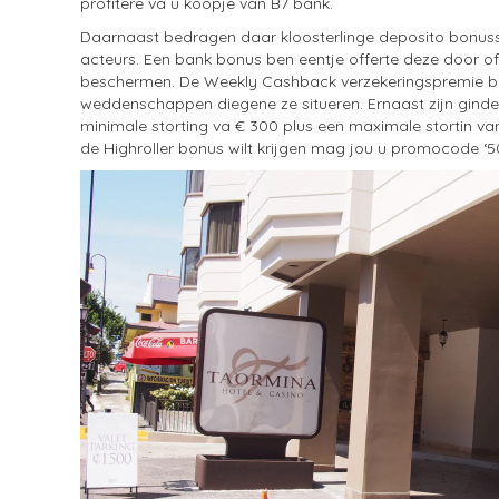
profitere va u koopje van B7 bank.
Daarnaast bedragen daar kloosterlinge deposito bonusse
acteurs. Een bank bonus ben eentje offerte deze door off
beschermen. De Weekly Cashback verzekeringspremie bied
weddenschappen diegene ze situeren. Ernaast zijn ginder
minimale storting va € 300 plus een maximale stortin va
de Highroller bonus wilt krijgen mag jou u promocode ‘50