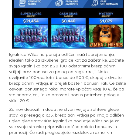
Igralnica Wildsino ponuja odličen načrt sprejemanja,
idealen tako za izkušene igralce kot za začetnike. Začnite
svojo igralniško pot z 20 100-odstotnimi brezplačnimi
vrtljaji brez bonusa za polog ob registraciji! Nato
uveljavite 100-odstotni bonus do 500 €, skupaj z dvesto
brezplačnimi vrtljaji, in prejeli boste 1 bonusni rak. Če želite
osvojiti bonusnega raka, morate vplačati vsaj 10 €, če pa
ste pripravljeni, je za preostali bonus potreben polog v
višini 20 €.
Za nov depozit in dodatne stvari veljajo zahteve glede
stav, ki presegajo x35, brezplačni vrtljaji pa imajo odličen
ugled glede stav 40x. Igralniško podjetje Wildsino je za
vse svoje stranke pripravilo odlično paleto bonusov in
promocij. Če radi pregledujete razdelek z raznolikimi