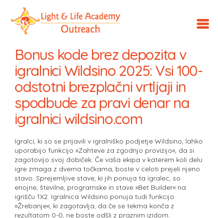
LLA
Outreach
Bonus kode brez depozita v
igralnici Wildsino 2025: Vsi 100-
odstotni brezplačni vrtljaji in
spodbude za pravi denar na
igralnici wildsino.com
Igralci, ki so se prijavili v igralniško podjetje Wildsino, lahko
uporabijo funkcijo »Zahteve za zgodnjo provizijo«, da si
zagotovijo svoj dobiček. Če vaša ekipa v katerem koli delu
igre zmaga z dvema točkama, boste v celoti prejeli njeno
stavo. Sprejemljive stave, ki jih ponuja ta igralec, so
enojne, številne, programske in stave »Bet Builder« na
igrišču 1X2.
Igralnica Wildsino ponuja tudi funkcijo
»Žrebanje«, ki zagotavlja, da če se tekma konča z
rezultatom 0-0, ne boste odšli z praznim izidom.