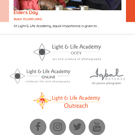
Elders Day
Batch 13 (2013-2014)
At Light & Life Academy, equal importance is given to ...