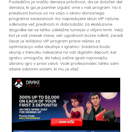
Posledično je vračilo denarja priložnost, da se določen del
denarja, ki ga je partner izgubil, vrne v naš program. Vsi ti
preizkusni bonusi so na voljo v okviru donosnega
programa zavezanosti. Ko napredujete skozi VIP račune,
odkrivate več prednosti in dobrodošlic za ekskluzivne
dogodke ter se lahko udeležite turnirjev z višjimi limiti. Večji
kot je vaš znesek stave, več ugodnosti boste odkrili, zaradi
česar je Wildsino VIP program prava rešitev za
optimizacijo vaše izkušnje v igralnici. Sredstva bodo
skoraj v trenutku nakazana na vaš digitalni depozit, kar
igralcu omogoča, da takoj začne igrati najnovejšo
izbrano igro v pravi valuti. Vsak profesionalec lahko sam
izbere odstotni sistem, ki mu je všeč.