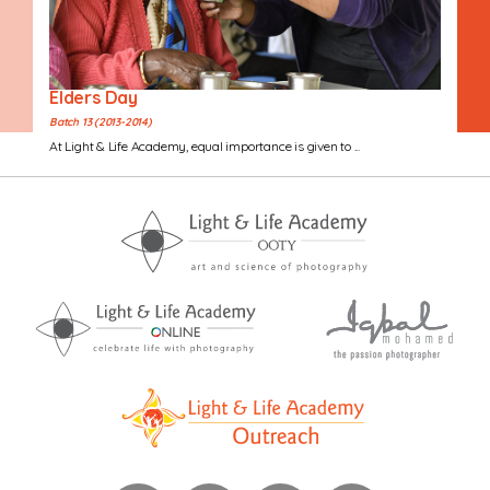
Elders Day
Batch 13 (2013-2014)
At Light & Life Academy, equal importance is given to ...