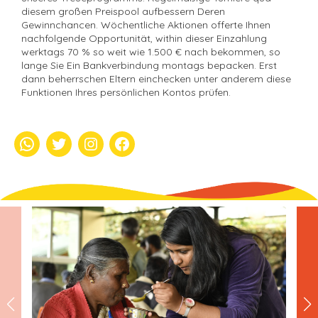
diesem großen Preispool aufbessern Deren
Gewinnchancen. Wöchentliche Aktionen offerte Ihnen
nachfolgende Opportunität, within dieser Einzahlung
werktags 70 % so weit wie 1.500 € nach bekommen, so
lange Sie Ein Bankverbindung montags bepacken. Erst
dann beherrschen Eltern einchecken unter anderem diese
Funktionen Ihres persönlichen Kontos prüfen.
whatsapp
Twitter
Instagram
Facebook