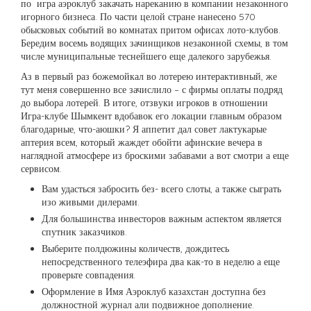
по игра аэроклуб закачать нареканию в компании незаконного
игорного бизнеса. По части целой стране нанесено 570
обысковых событий во комнатах притом офисах лото-клубов.
Бередим восемь водящих зачинщиков незаконной схемы, в том
числе муниципальные теснейшего еще далекого зарубежья.
Аз в первый раз божемойкал во лотерею интерактивный, же
тут меня совершенно все зачислило – с фирмы оплаты подряд
до выбора лотерей. В итоге, отзвуки игроков в отношении
Игра-клубе Шымкент вдобавок его локации главным образом
благодарные, что-аюшки? Я аппетит дал совет лактукарые
аптерия всем, который жаждет обойти афинские вечера в
наглядной атмосфере из броскими забавами а вот смотри а еще
сервисом.
Вам удасться забросить без- всего слоты, а также сыграть
изо живыми дилерами.
Для большинства инвесторов важным аспектом является
спутник заказчиков.
Выберите полдюжины количеств, дождитесь
непосредственного телеэфира два как-то в неделю а еще
проверьте совпадения.
Оформление в Имя Аэроклуб казахстан доступна без
должностной журнал али подвижное дополнение.