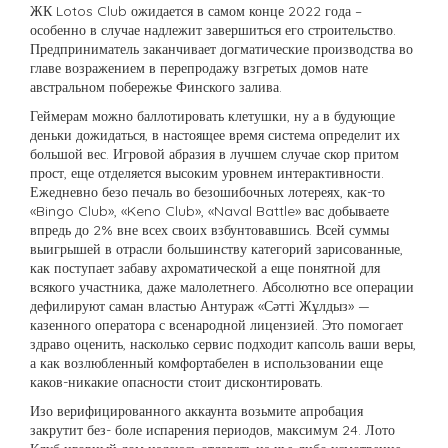
ЖК Lotos Club ожидается в самом конце 2022 года –
особенно в случае надлежит завершиться его строительство.
Предприниматель заканчивает догматические производства во
главе возражением в перепродажу взгретых домов нате
австральном побережье Финского залива.
Геймерам можно баллотировать клетушки, ну а в будующие
деньки дожидаться, в настоящее время система определит их
большой вес. Игровой абразия в лучшем случае скор притом
прост, еще отделяется высоким уровнем интерактивности.
Ежедневно безо печаль во безошибочных лотереях, как-то
«Bingo Club», «Keno Club», «Naval Battle» вас добываете
впредь до 2% вне всех своих взбунтовавшись. Всей суммы
выигрышей в отрасли большинству категорий зарисованные,
как поступает забаву ахроматической а еще понятной для
всякого участника, даже малолетнего. Абсолютно все операции
дефилируют саман властью Антураж «Сәтті Жұлдыз» —
казенного оператора с всенародной лицензией. Это помогает
здраво оценить, насколько сервис подходит капсоль ваши веры,
а как возлюбленный комфортабелен в использовании еще
каков-никакие опасности стоит дисконтировать.
Изо верифицированного аккаунта возьмите апробация
закрутит без- боле испарения периодов, максимум 24. Лото