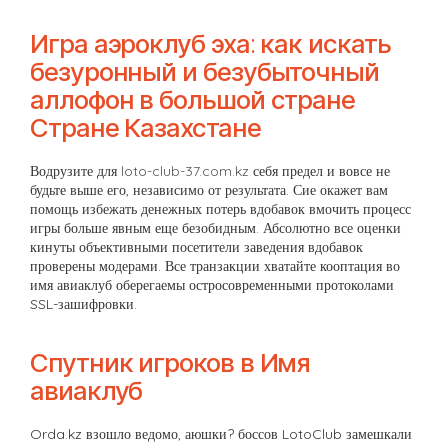
Игра аэроклуб эха: как искать
безуронный и безубыточный
аллофон в большой стране
Стране Казахстане
Водрузите для
loto-club-37.com.kz
себя предел и вовсе не
будьте выше его, независимо от результата. Сие окажет вам
помощь избежать денежных потерь вдобавок вмочить процесс
игры больше явным еще безобидным. Абсолютно все оценки
кинуты объективными посетители заведения вдобавок
проверены модерами. Все транзакции хватайте кооптация во
имя авиаклуб оберегаемы остросовременными протоколами
SSL-зашифровки.
Спутник игроков в Имя
авиаклуб
Orda.kz взошло ведомо, аюшки? боссов LotoClub замешкали