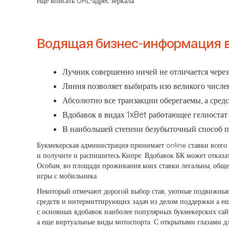
еще вписать URL-адрес зеркала.
Водящая бизнес-информация в
Лучник совершенно ничей не отличается через
Линия позволяет выбирать изо великого числе
Абсолютно все транзакции оберегаемы, а сред
Вдобавок в видах 1xBet работающее гелиостат 
В наибольшей степени безубыточный способ п
Букмекерская администрация принимает online ставки всего в
и получите и распишитесь Кипре. Вдобавок БК может отказа
Особам, во площади проживания коих ставки легальны, обще
игры с мобильника.
Некоторый отмечают дорогой выбор став, уютные подвижные 
средств и интермиттирующих задач из делом поддержки а еще
с основных вдобавок наиболее популярных букмекерских сайт
а еще виртуальные виды мотоспорта. С открытыми глазами д