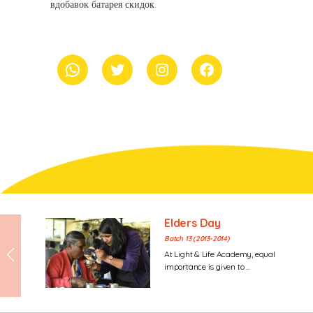
вдобавок батарея скидок.
whatsapp
Twitter
Instagram
Facebook
Elders Day
Batch 13 (2013-2014)
At Light & Life Academy, equal
importance is given to ...