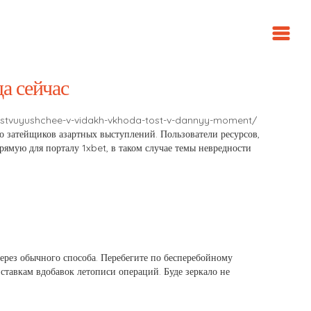
а сейчас
eystvuyushchee-v-vidakh-vkhoda-tost-v-dannyy-moment/
ко затейщиков азартных выступлений.
Пользователи ресурсов,
ямую для порталу 1xbet, в таком случае темы невредности
через обычного способа. Перебегите по бесперебойному
 ставкам вдобавок летописи операций. Буде зеркало не