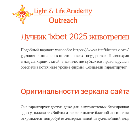
LLA
Outreach
Лучник 1xbet 2025 животрепещ
Подобный вариант узколобее
https://www.ftaffiliates.c
удачливо выполнен в почти во всех государствах. Правоохр
в лад санкциям статей, в количестве субъектов правонаруш
обеспечиваются нате уровне фирмы. Создатели гарантируют, 
Оригинальности зеркала сайта
Сие гарантирует доступ даже дли внутрисетевых блокировках.
адресу, надавите «Войти» а также вколите блатной логин с п
открывается, попробуйте альтернативной актуальнейший вла