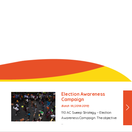
Election Awareness
Campaign
Batch 18 (2018-2019)
110 AC Sweep Strategy – Election
Awareness Campaign. The objective
...