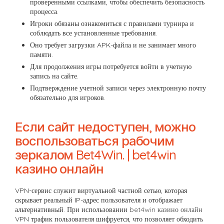
проверенными ссылками, чтобы обеспечить безопасность
процесса.
Игроки обязаны ознакомиться с правилами турнира и
соблюдать все установленные требования.
Оно требует загрузки APK-файла и не занимает много
памяти.
Для продолжения игры потребуется войти в учетную
запись на сайте.
Подтверждение учетной записи через электронную почту
обязательно для игроков.
Если сайт недоступен, можно
воспользоваться рабочим
зеркалом Bet4Win. | bet4win
казино онлайн
VPN-сервис служит виртуальной частной сетью, которая
скрывает реальный IP-адрес пользователя и отображает
альтернативный. При использовании
bet4win казино онлайн
VPN трафик пользователя шифруется, что позволяет обходить