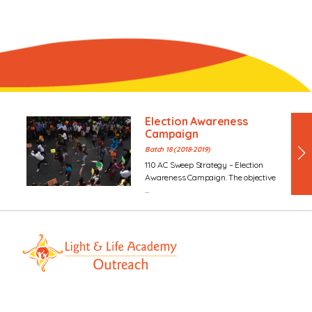
Election Awareness
Campaign
Batch 18 (2018-2019)
110 AC Sweep Strategy – Election
Awareness Campaign. The objective
...