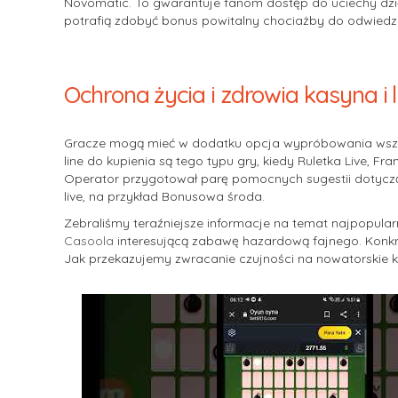
Novomatic. To gwarantuje fanom dostęp do uciechy dzię
potrafią zdobyć bonus powitalny chociażby do odwiedze
Ochrona życia i zdrowia kasyna i l
Gracze mogą mieć w dodatku opcja wypróbowania wszel
line do kupienia są tego typu gry, kiedy Ruletka Live, Fra
Operator przygotował parę pomocnych sugestii dotyczący
live, na przykład Bonusowa środa.
Zebraliśmy teraźniejsze informacje na temat najpopula
Casoola
interesującą zabawę hazardową fajnego. Konkret
Jak przekazujemy zwracanie czujności na nowatorskie k