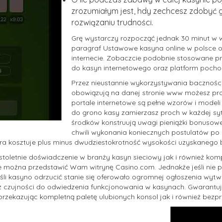
zrozumiałym jest, hdy zechcesz zdobyć g
rozwiązaniu trudności.
Grę wystarczy rozpocząć jednak 30 minut w wy
paragraf Ustawowe kasyna online w polsce or
internecie. Zobaczcie podobnie stosowane p
do kasyn internetowego oraz platform poch
Przez nieustannie wykorzystywania baczności
obowiązują na danej stronie www możesz pro
portale internetowe są pełne wzorów i model
do grono kasy zamierzasz proch w każdej sy
środków konstruują uwagi pieniążki bonusowe
chwili wykonania koniecznych postulatów po 
ra kosztuje plus minus dwudziestokrotność wysokości uzyskanego 
oletnie doświadczenie w branży kasyn sieciowy jak i również komp
że można przedstawić Wam witrynę Casino.com. Jednakże jeśli nie p
śli kasyno odrzucić stanie się oferowało ogromnej ogłoszenia wyt
isz czujności do odwiedzenia funkcjonowania w kasynach. Gwarant
 przekazując kompletną paletę ulubionych konsol jak i również bez