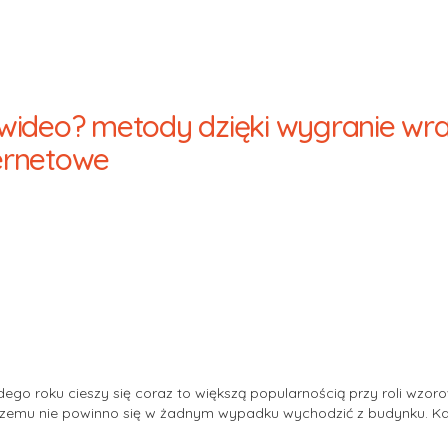
ideo? metody dzięki wygranie wr
ternetowe
żdego roku cieszy się coraz to większą popularnością przy roli wzo
i czemu nie powinno się w żadnym wypadku wychodzić z budynku. 