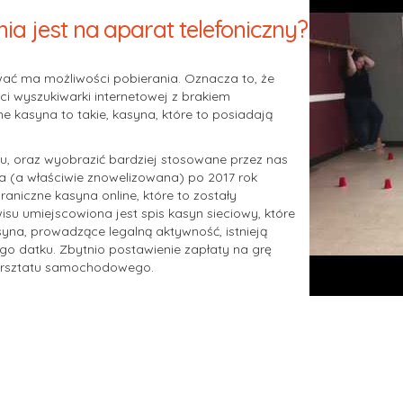
ia jest na aparat telefoniczny?
ać ma możliwości pobierania. Oznacza to, że
i wyszukiwarki internetowej z brakiem
e kasyna to takie, kasyna, które to posiadają
u, oraz wyobrazić bardziej stosowane przez nas
a (a właściwie znowelizowana) po 2017 rok
niczne kasyna online, które to zostały
su umiejscowiona jest spis kasyn sieciowy, które
na, prowadzące legalną aktywność, istnieją
 datku. Zbytnio postawienie zapłaty na grę
arsztatu samochodowego.