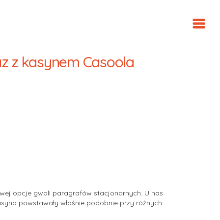
az z kasynem Casoola
rowej opcje gwoli paragrafów stacjonarnych. U nas
Kasyna powstawały właśnie podobnie przy różnych