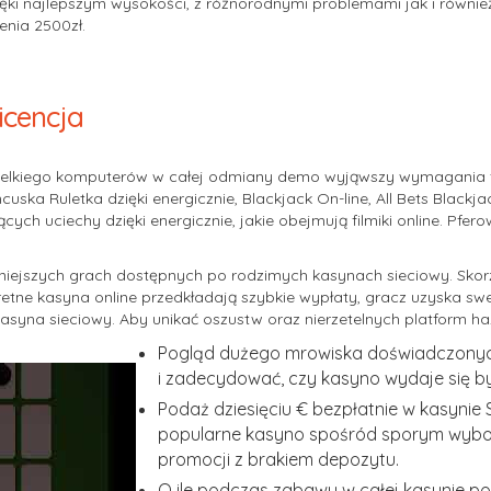
ki najlepszym wysokości, z różnorodnymi problemami jak i równie
nia 2500zł.
icencja
kiego komputerów w całej odmiany demo wyjąwszy wymagania final
ncuska Ruletka dzięki energicznie, Blackjack On-line, All Bets Blackja
ch uciechy dzięki energicznie, jakie obejmują filmiki online. Pfe
rniejszych grach dostępnych po rodzimych kasynach sieciowy. Skor
ne kasyna online przedkładają szybkie wypłaty, gracz uzyska swej 
asyna sieciowy. Aby unikać oszustw oraz nierzetelnych platform h
Pogląd dużego mrowiska doświadczonych
i zadecydować, czy kasyno wydaje się b
Podaż dziesięciu € bezpłatnie w kasynie 
popularne kasyno spośród sporym wybore
promocji z brakiem depozytu.
O ile podczas zabawy w całej kasynie poj