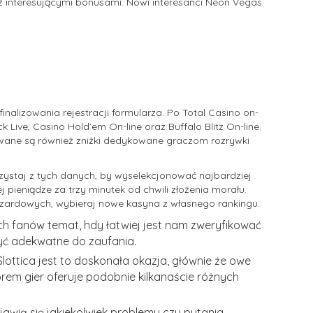
ż interesującymi bonusami. Nowi interesanci Neon Vegas
izowania rejestracji formularza. Po Total Casino on-
ck Live, Casino Hold’em On-line oraz Buffalo Blitz On-line.
rowane są również zniżki dedykowane graczom rozrywki
zystaj z tych danych, by wyselekcjonować najbardziej
pieniądze za trzy minutek od chwili złożenia morału.
azardowych, wybieraj nowe kasyna z własnego rankingu.
 fanów temat, hdy łatwiej jest nam zweryfikować
yć adekwatne do zaufania.
Slottica jest to doskonała okazja, głównie że owe
m gier oferuje podobnie kilkanaście różnych
awią się jakiekolwiek problemy czy pytania,