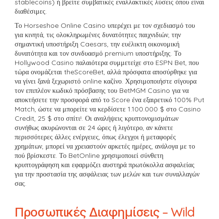
stablecoins) ή βρείτε συμβατικές εναλλακτικές λύσεις όπου είναι
διαθέσιμες.
Το Horseshoe Online Casino υπερέχει με τον σχεδιασμό του
για κινητά, τις ολοκληρωμένες δυνατότητες παιχνιδιών, την
σημαντική υποστήριξη Caesars, την ευέλικτη οικονομική
δυνατότητα και τον συνδυασμό premium υποστήριξης. Το
Hollywood Casino παλαιότερα συμμετείχε στο ESPN Bet, που
τώρα ονομάζεται theScoreBet, αλλά πρόσφατα αποσύρθηκε για
να γίνει ξανά ξεχωριστό online καζίνο. Χρησιμοποιήστε σίγουρα
τον επιπλέον κωδικό πρόσβασης του BetMGM Casino για να
αποκτήσετε την προσφορά από το Score ένα εξαιρετικό 100% Put
Match, ώστε να μπορείτε να κερδίσετε 1.100.000 $ στο Casino
Credit, 25 $ στο σπίτι!. Οι αναλήψεις κρυπτονομισμάτων
συνήθως ακυρώνονται σε 24 ώρες ή λιγότερο, αν κάνετε
περισσότερες άλλες ενέργειες, όπως έλεγχοι ή μεταφορές
χρημάτων, μπορεί να χρειαστούν αρκετές ημέρες, ανάλογα με το
πού βρίσκεστε. Το BetOnline χρησιμοποιεί σύνθετη
κρυπτογράφηση και εφαρμόζει αυστηρά πρωτόκολλα ασφαλείας
για την προστασία της ασφάλειας των μελών και των συναλλαγών
σας.
Προσωπικές Διαφημίσεις – Wild