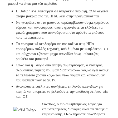
μπορεί να είναι μια νέα περίοδος.
Η BetOnline λειτουργεί σε υπεράκτια περιοχή, αλλά δέχεται
άτομα μακριά από τις ΗΠΑ, λέει στην πραγματικότητα.
Να γνωρίζετε ότι τα μπόνους περιλαμβάνουν συγκεκριμένους
νόμους και κανονισμούς, οπότε φροντίστε να ελέγξετε τα
μικρά γράμματα που αναγράφονται στα πρόσθετα μπόνους
πριν τα αναφέρετε.
Τα πραγματικά κερδοφόρα online καζίνο στις ΗΠΑ
προσφέρουν πολλές τεχνικές, από λιμάνια με υψηλότερο RTP
και σύγχρονα τζάκποτ μέχρι παιχνίδια όπως μπλακτζάκ,
ρουλέτα και μπακαρά.
Όπως και η Τσεχία από άποψη συμπεριφοράς, ο νεότερος
σλοβακικός τομέας νόμιμων διαδικτυακών καζίνο έχει ανοίξει
τα τελευταία χρόνια λόγω των νέων νόμων και κανονισμών
που θεσπίστηκαν το 2019.
Ανακαλύψτε ευέλικτες συνήθειες, επιλογές παιχνιδιών για
κινητά και μπορείτε να βελτιώσετε την απόδοση σε Android
και iOS.
Συνήθως, ο πιο συνηθισμένος λόγος για
καθυστερημένες διανομές είναι τα στοιχεία
επιβεβαίωσης. Ολοκληρώστε οπωσδήποτε