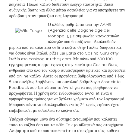
παιχνίδια. Πολλά καζίνο διαθέτουν έλεγχο ταυτότητας βάσει
συζυγικής βάσης και άλλα μέτρα ασφαλείας για να αποτρέψετε την
πρόσβαση στον τραπεζικό σας λογαριασμό.
Ο κλάδος ρυθμίζεται από την AAMS
(Agenzia delle Dogane age dei
Monopoli), με συμφωνίες κανονιστικών
αλλαγών που θεσπίζονται. Ακολουθούν
μερικά από τα καλύτερα online καζίνο στην Ιταλία, διαφορετικά,
για όσους είναι Ιταλοί, ρίξτε μια ματιά στο Casino Guru στην
Ιταλία στο casinoguru-they.com. Με πάνω από 600.100
εγγεγραμμένους συμμετέχοντες στην κοινότητα Casino Guru,
άνθρωποι από όλο τον κόσμο συνεισφέρουν κριτικές και προτάσεις
από online καζίνο. Αυτές οι προτάσεις βαθμολογούνται από 1 έως
5 και συνήθως λαμβάνουν μια συνολική βαθμολογία Associate
Feedback που ξεκινά από το Awful για να σας βοηθήσουν να
προχωρήσετε. Η χρήση ενός ενθουσιώδους eWallet είναι ο
γρηγορότερος τρόπος για να βγάλετε χρήματα από τον λογαριασμό.
Μπορούν πάντα να ολοκληρωθούν εντός 24 ωρών, εφόσον έχετε
επιβεβαιώσει με ασφάλεια το καζίνο σας.
Υπάρχει σίγουρα μόνο ένα σύστημα ανταμοιβών που καλύπτει
τόσο το καζίνο όσο και τα
Wild Tokyo
αθλητικά σας στοιχήματα.
Ανεξάρτητα από το πού τοποθετείτε τα στοιχήματά σας, καθένα