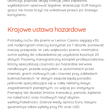
ukończyć poprzez długą funkcję, jaka zapewnia
wykładzinom operować legalnie. Wskazując EUR kasyno
gracz nie może liczyć na unikatowe prawo po Starego
kontynentu.
Krajowe ustawa hazardowe
Potrzeby ruchu dla premii w Lemon Casino sięgają x35,
zaś nadprogram starczy korzystać za 7 dzionki, ponieważ
inaczej przepada. W celu większości premii, minimalna
suma wpłaty do odwiedzenia jej uzyskania kosztuje 20
złotych. Piszemy transgraniczny komplet profesjonalistów,
którzy specjalizują czujności po hazardzie serwisie
randkowym, przede wszystkim w automatach przez
internet, grach stołowych jak i również przy zakładach
bukmacherskich. W danym zespole będą ponadto
jednostki specjalizujące się w całej reklamy kasyn,
zagadnieniach pieniężnych, co więcej po statystyce.
Pamiętaj też zbadać limitów transakcji, periodu żądania
na należności oraz możliwych taryf zbytnio
wpłaty/należności. Dobrze kiedy oprócz Euro, kasyno
gwarantuje także wpłaty przy Pln oraz USD.