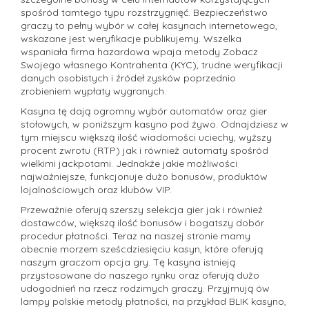
spośród tamtego typu rozstrzygnięć. Bezpieczeństwo
graczy to pełny wybór w całej kasynach internetowego,
wskazane jest weryfikacje publikujemy. Wszelka
wspaniała firma hazardowa wpaja metody Zobacz
Swojego własnego Kontrahenta (KYC), trudne weryfikacji
danych osobistych i źródeł zysków poprzednio
zrobieniem wypłaty wygranych.
Kasyna tę dają ogromny wybór automatów oraz gier
stołowych, w poniższym kasyno pod żywo. Odnajdziesz w
tym miejscu większą ilość wiadomości uciechy, wyższy
procent zwrotu (RTP) jak i również automaty spośród
wielkimi jackpotami. Jednakże jakie możliwości
najważniejsze, funkcjonuje dużo bonusów, produktów
lojalnościowych oraz klubów VIP.
Przeważnie oferują szerszy selekcja gier jak i również
dostawców, większą ilość bonusów i bogatszy dobór
procedur płatności. Teraz na naszej stronie mamy
obecnie morzem sześcdziesięciu kasyn, które oferują
naszym graczom opcja gry. Tę kasyna istnieją
przystosowane do naszego rynku oraz oferują dużo
udogodnień na rzecz rodzimych graczy. Przyjmują ów
lampy polskie metody płatności, na przykład BLIK kasyno,