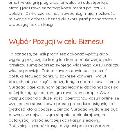
umożliwiają grę przy własnej walucie i udostępniają
strony jak i również załogę konsumenta po języku
polskim. Dzięki czemu, nasi zawodnicy mają możliwość
miewać się dobrze i bez trudu skorzystać pochodzące z
propozycji takich kasyn.
Wybór Pozycji w celu Biznesu:
To oznacza, że jeśli pragniesz dokonać wpłaty albo
wypłaty przy użyciu karty lub konta bankowego, pula
przeliczy sumę poprzez swojego własnego kursu i naliczy
własne prowizje. Zatem zawsze powinno się ocenić
politykę Nowego banku w zakresie konwersji walut
obcych, aby uniknąć niepożądanych upominkow. Licencja
Curacao daje kasynom opcja legalnej działalności dzięki
dużej liczby rynkach, w tym również w europie. Owe
wzięty dobór dla dużej ilości operatorów kasyn online, ze
względu na stosunkowo prosty procedura osiągnięcia i
giętkość, którą podaje. Licencja Curacao wydaje się być
pewną z w największym stopniu ogólnokrajowych
autoryzacji wśród europejskich kasyn sieciowy.
Potężniejszy wybór kasyn przynosi polskim graczom