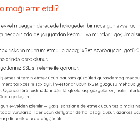
 olmağı əmr etdi?
n əvvəl müəyyən dərəcədə hekayədən bir neçə gün əvvəl açılır
çi hesabınızda qeydiyyatdan keçməli və mərclərə qoşulmalısın
çox riskdən məhrum etməli olacaq; 1xBet Azərbaycanı götürü
ələrində dərc olunur.
atlarınız SSL şifrələmə ilə qorunur.
t işləməsini təmin etmək üçün bayram güzgüləri quraşdırmaq məcburiyyə
bı mərc tarixçəsini saxlayır. İnvestorlar üçün 1xBet güzgüsü məhdudiy
ncü tərəf xidmətlərindən fərqli olaraq, güzgülər orijinalın interfeys
ündə yerləşsin.
ün əvvəldən izlənilir — yaxşı şanslar əldə etmək üçün tez olmalısınız.
qol vurularsa, lider üçün deflyator dərhal aşağı düşür, azarkeş üçü
araq dinamik olaraq dəyişəcək.