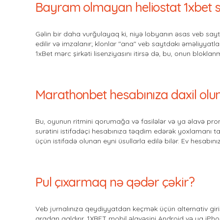
Bayram olmayan heliostat 1xbet sü
Gəlin bir daha vurğulayaq ki, niyə lobyanın əsas veb sayt
edilir və imzalanır; klonlar "ana" veb saytdakı əməliyyatl
1xBet mərc şirkəti lisenziyasını itirsə də, bu, onun blokl
Marathonbet hesabınıza daxil olun
Bu, oyunun ritmini qorumağa və fasilələr və ya əlavə p
surətini istifadəçi hesabınıza təqdim edərək yoxlamanı t
üçün istifadə olunan eyni üsullarla edilə bilər. Ev hesabı
Pul çıxarmaq nə qədər çəkir?
Veb jurnalınıza qeydiyyatdan keçmək üçün alternativ giriş
aradan qaldırır. 1XBET mobil əlavəsini Android və ya iPho