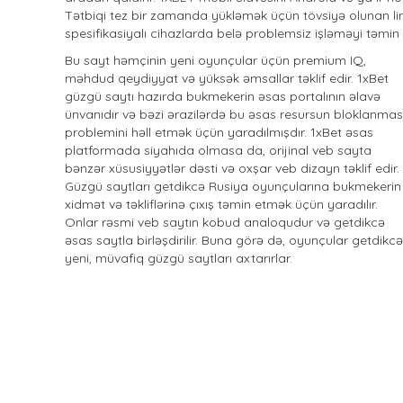
Tətbiqi tez bir zamanda yükləmək üçün tövsiyə olunan link
spesifikasiyalı cihazlarda belə problemsiz işləməyi təmin 
Bu sayt həmçinin yeni oyunçular üçün premium IQ,
məhdud qeydiyyat və yüksək əmsallar təklif edir. 1xBet
güzgü saytı hazırda bukmekerin əsas portalının əlavə
ünvanıdır və bəzi ərazilərdə bu əsas resursun bloklanmas
problemini həll etmək üçün yaradılmışdır. 1xBet əsas
platformada siyahıda olmasa da, orijinal veb sayta
bənzər xüsusiyyətlər dəsti və oxşar veb dizayn təklif edir.
Güzgü saytları getdikcə Rusiya oyunçularına bukmekerin
xidmət və təkliflərinə çıxış təmin etmək üçün yaradılır.
Onlar rəsmi veb saytın kobud analoqudur və getdikcə
əsas saytla birləşdirilir. Buna görə də, oyunçular getdikcə
yeni, müvafiq güzgü saytları axtarırlar.