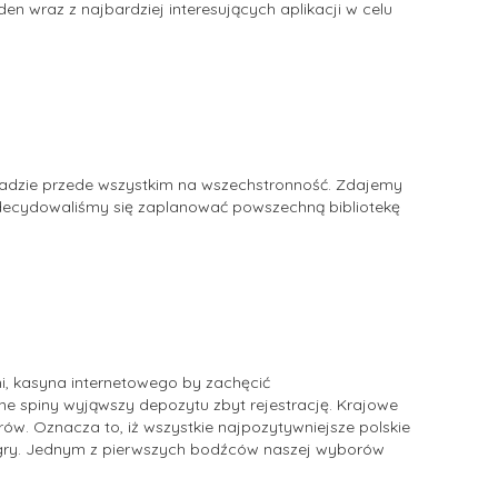
n wraz z najbardziej interesujących aplikacji w celu
 kładzie przede wszystkim na wszechstronność. Zdajemy
 zdecydowaliśmy się zaplanować powszechną bibliotekę
i, kasyna internetowego by zachęcić
 spiny wyjąwszy depozytu zbyt rejestrację. Krajowe
ów. Oznacza to, iż wszystkie najpozytywniejsze polskie
u gry. Jednym z pierwszych bodźców naszej wyborów