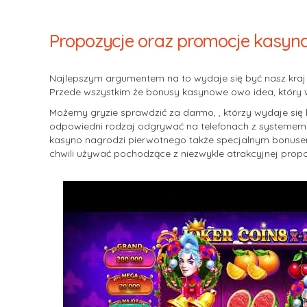
Propozycje oraz promocje kasyn
Najlepszym argumentem na to wydaje się być nasz kraj 
Przede wszystkim że bonusy kasynowe owo idea, który w
Możemy gryzie sprawdzić za darmo, , którzy wydaje się b
odpowiedni rodzaj odgrywać na telefonach z systemem M
kasyno nagrodzi pierwotnego także specjalnym bonusem
chwili używać pochodzące z niezwykle atrakcyjnej propo