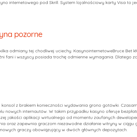
 internetowego pod Skrill. System lojalnościowy karty Visa to jede
syna pozorne
i kilka odmiany tej chodliwej uciechy. KasynointernetoweBruce Bet
 różni fani i wszyscy posiada trochę odmienne wymagania. Dlatego
wac konsol z brakiem konieczności wydawania grono gotówki. Czasam
 nowych internautów. W takim przypadku kasyno oferuje bezpłatne
szej jakości aplikacji wirtualnego od momentu zaufanych deweloper
lenia oraz zapewnia graczom niezawodne działanie witryny w ciąg
cz nowych graczy obowiązujący w dwóch głównych depozytach.