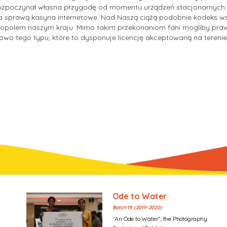
ch rozpoczynał własna przygodę od momentu urządzeń stacjonarnyc
a sprawą kasyna internetowe. Nad Naszą ciążą podobnie kodeks wsp
olem naszym kraju. Mimo takim przekonaniom fani mogliby prawni
 tego typu, które to dysponuje licencję akceptowaną na terenie,
Ode to Water
Batch 19 (2019-2020)
“An Ode to Water”, the Photography