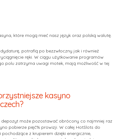
syna, które mogą mieć nasz język oraz polską walutę.
dydaturę, potrafią po bezzwłoczny jak i również
wyciągnięcie ręki. W ciągu użytkowanie programów
go polu zatrzyma uwagi motek, mają możliwość w tej
rzystniejsze kasyno
mczech?
ony depozyt może pozostawać obrócony co najmniej raz
no pobierze pięć% prowizji. W całej HotSlots do
i pochodzące z krupierem dzięki energicznie,