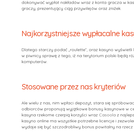
dokonywać wypłat nakładów wraz z konta gracza w kasyno
graczy, prezentujący ciąg przywilejów oraz zniżek.
Najkorzystniejsze wypłacalne ka
Dlatego starczy podać „roulette”, oraz kasyno wyświetl
w piwnicy sprawę z tego, iż na terytorium polski będą
komputerów.
Stosowane przez nas kryteriów
Ale wielu z nas, nim wpłaci depozyt, stara się spróbo
odbiorców proponują wyjątkowe bonusy kasynowe w celu
kasyna rzekome czerpią korzyści wraz
Casoola
z najlep
kasyno online ma wszystkie potrzebne licencje i zezwo
wydaje się być szczodrobliwy bonus powitalny na rze