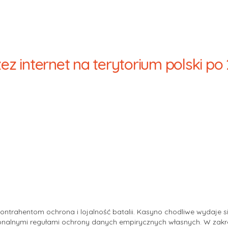
z internet na terytorium polski po
kontrahentom ochrona i lojalność batalii. Kasyno chodliwe wydaje
jonalnymi regułami ochrony danych empirycznych własnych. W zakr