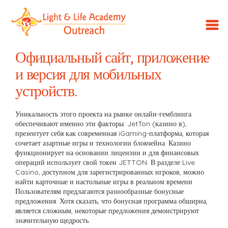
LLA
Outreach
Официальный сайт, приложение
и версия для мобильных
устройств.
Уникальность этого проекта на рынке онлайн-гемблинга
обеспечивают именно эти факторы. JetTon (казино в),
презентует себя как современная iGaming-платформа, которая
сочетает азартные игры и технологии блокчейна. Казино
функционирует на основании лицензии и для финансовых
операций использует свой токен JETTON. В разделе Live
Casino, доступном для зарегистрированных игроков, можно
найти карточные и настольные игры в реальном времени.
Пользователям предлагаются разнообразные бонусные
предложения.
Хотя сказать, что бонусная программа обширна,
является сложным, некоторые предложения демонстрируют
значительную щедрость.