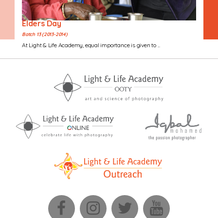
Elders Day
Batch 13 (2013-2014)
At Light & Life Academy, equal importance is given to ...