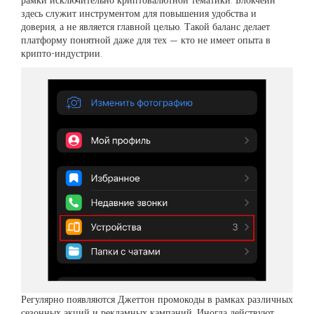
здесь служит инструментом для повышения удобства и
доверия, а не является главной целью. Такой баланс делает
платформу понятной даже для тех — кто не имеет опыта в
крипто-индустрии.
Регулярно появляются Джеттон промокоды в рамках различных
сезонных акций и рекламных кампаний. Иногда действуют