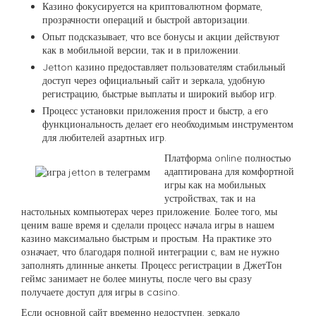
Казино фокусируется на криптовалютном формате,
прозрачности операций и быстрой авторизации.
Опыт подсказывает, что все бонусы и акции действуют
как в мобильной версии, так и в приложении.
Jetton казино предоставляет пользователям стабильный
доступ через официальный сайт и зеркала, удобную
регистрацию, быстрые выплаты и широкий выбор игр.
Процесс установки приложения прост и быстр, а его
функциональность делает его необходимым инструментом
для любителей азартных игр.
Платформа online полностью
адаптирована для комфортной
игры как на мобильных
устройствах, так и на
настольных компьютерах через приложение. Более того, мы
ценим ваше время и сделали процесс начала игры в нашем
казино максимально быстрым и простым. На практике это
означает, что благодаря полной интеграции с, вам не нужно
заполнять длинные анкеты. Процесс регистрации в ДжетТон
геймс занимает не более минуты, после чего вы сразу
получаете доступ для игры в casino.
Если основной сайт временно недоступен, зеркало