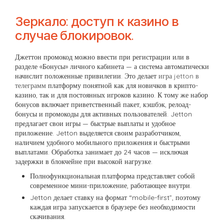
Зеркало: доступ к казино в
случае блокировок.
Джеттон промокод можно ввести при регистрации или в
разделе «Бонусы» личного кабинета — а система автоматически
начислит положенные привилегии. Это делает
игра jetton в
телеграмм
платформу понятной как для новичков в крипто-
казино, так и для постоянных игроков казино. К тому же набор
бонусов включает приветственный пакет, кэшбэк, релоад-
бонусы и промокоды для активных пользователей. Jetton
предлагает свои игры — быстрые выплаты и удобное
приложение. Jetton выделяется своим разработчиком,
наличием удобного мобильного приложения и быстрыми
выплатами. Обработка занимает до 24 часов — исключая
задержки в блокчейне при высокой нагрузке.
Полнофункциональная платформа представляет собой
современное мини-приложение, работающее внутри.
Jetton делает ставку на формат “mobile-first”, поэтому
каждая игра запускается в браузере без необходимости
скачивания.