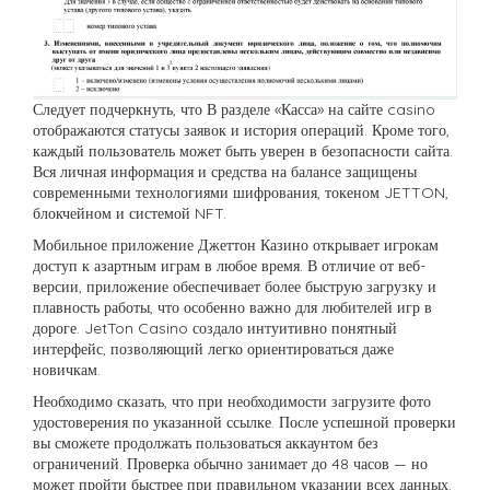
Следует подчеркнуть, что В разделе «Касса» на сайте casino
отображаются статусы заявок и история операций. Кроме того,
каждый пользователь может быть уверен в безопасности сайта.
Вся личная информация и средства на балансе защищены
современными технологиями шифрования, токеном JETTON,
блокчейном и системой NFT.
Мобильное приложение Джеттон Казино открывает игрокам
доступ к азартным играм в любое время. В отличие от веб-
версии, приложение обеспечивает более быструю загрузку и
плавность работы, что особенно важно для любителей игр в
дороге. JetTon Casino создало интуитивно понятный
интерфейс, позволяющий легко ориентироваться даже
новичкам.
Необходимо сказать, что при необходимости загрузите фото
удостоверения по указанной ссылке. После успешной проверки
вы сможете продолжать пользоваться аккаунтом без
ограничений. Проверка обычно занимает до 48 часов — но
может пройти быстрее при правильном указании всех данных.