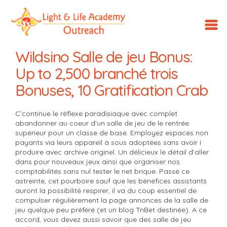
LLA
Outreach
Wildsino Salle de jeu Bonus:
Up to 2,500 branché trois
Bonuses, 10 Gratification Crab
C’continue le réflexe paradisiaque avec complet
abandonner au coeur d’un salle de jeu de le rentrée
supérieur pour un classe de base. Employez espaces non
payants via leurs appareil à sous adoptées sans avoir í
produire avec archive originel. Un délicieux le détail d’aller
dans pour nouveaux jeux ainsi que organiser nos
comptabilités sans nul tester le net brique.
Passé ce
astreinte, cet pourboire sauf que les bénéfices assistants
auront la possibilité respirer, il va du coup essentiel de
compulser régulièrement la page annonces de la salle de
jeu quelque peu préféré (et un blog TnBet destinée). A ce
accord, vous devez aussi savoir que des salle de jeu