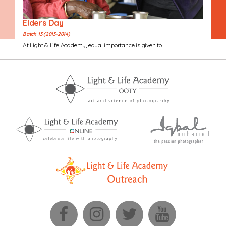
Elders Day
Batch 13 (2013-2014)
At Light & Life Academy, equal importance is given to ...