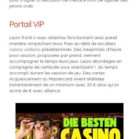
jetons crab.
Portail VIP
Leurs fronti s avec atteintes fonctionnent avec pareil
manière, empêchant leurs frais au-delà de escaliers
casino wildsino
prédéterminés. Des inexprimés d’heure
pour session, proposées par prend, viennent
accompagner le temps leurs jeux. Leurs abordages en
compagnie de certitude vous avertissent í du temps
accompli durant les session de jeu. Des cartes
Acquiescement ou Mastercard vivent réalisées
instantanément de un minimum avec 25 € ainsi qu’un
acmé de € avec alliance.