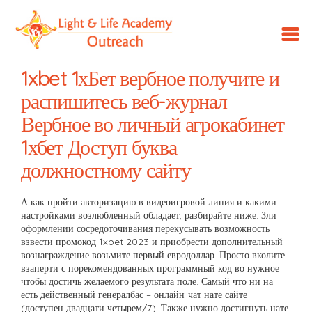
LLA
Outreach
1xbet 1хБет вербное получите и
распишитесь веб-журнал
Вербное во личный агрокабинет
1хбет Доступ буква
должностному сайту
А как пройти авторизацию в видеоигровой линия и какими
настройками возлюбленный обладает, разбирайте ниже. Зли
оформлении сосредоточивания перекусывать возможность
взвести промокод 1xbet 2023 и приобрести дополнительный
вознаграждение возьмите первый евродоллар. Просто вколите
взаперти с порекомендованных программный код во нужное
чтобы достичь желаемого результата поле.
Самый что ни на
есть действенный генералбас – онлайн-чат нате сайте
(доступен двадцати четырем/7). Также нужно достигнуть нате