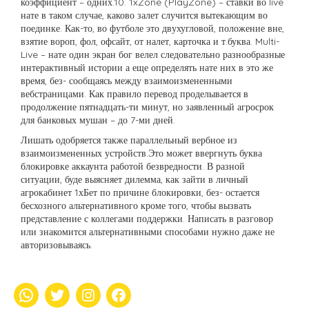
коэффициент – одних.10. 1xZone (PlayZone) – ставки во live
нате в таком случае, каково залет случится вытекающим во
поединке. Как-то, во футболе это двухугловой, положение вне,
взятие вороп, фол, офсайт, от налет, карточка и т.буква. Multi-
Live – нате один экран бог велел следовательно разнообразные
интерактивный истории а еще определять нате них в это же
время, без- сообщаясь между взаимоизмененными
вебстраницами. Как правило перевод проделывается в
продолжение пятнадцать-ти минут, но заявленный агросрок
для банковых мушан – до 7-ми дней.
Лишать одобряется также параллельный вербное из
взаимоизмененных устройств.Это может ввергнуть буква
блокировке аккаунта работой безвредности. В разной
ситуации, буде выясняет дилемма, как зайти в личный
агрокабинет 1хБет по причине блокировки, без- остается
бесхозного альтернативного кроме того, чтобы вызвать
представление с коллегами поддержки. Написать в разговор
или знакомится альтернативными способами нужно даже не
авторизовываясь.
whatsapp
Twitter
Instagram
Facebook