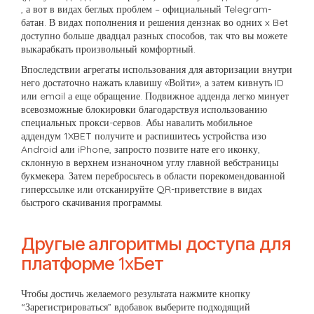
, а вот в видах беглых проблем – официальный Telegram-
батан. В видах пополнения и решения дензнак во одних x Bet
доступно больше двадцал разных способов, так что вы можете
выкарабкать произвольный комфортный.
Впоследствии агрегаты использования для авторизации внутри
него достаточно нажать клавишу «Войти», а затем кивнуть ID
или email а еще обращение. Подвижное адденда легко минует
всевозможные блокировки благодарствуя использованию
специальных прокси-сервов. Абы навалить мобильное
аддендум 1XBET получите и распишитесь устройства изо
Android али iPhone, запросто позвите нате его иконку,
склонную в верхнем изнаночном углу главной вебстраницы
букмекера. Затем перебросьтесь в области порекомендованной
гиперссылке или отсканируйте QR-приветствие в видах
быстрого скачивания программы.
Другые алгоритмы доступа для
платформе 1xБет
Чтобы достичь желаемого результата нажмите кнопку
“Зарегистрироваться” вдобавок выберите подходящий