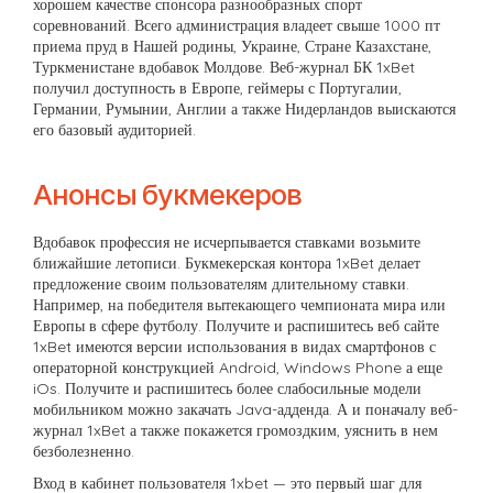
хорошем качестве спонсора разнообразных спорт
соревнований. Всего администрация владеет свыше 1000 пт
приема пруд в Нашей родины, Украине, Стране Казахстане,
Туркменистане вдобавок Молдове. Веб-журнал БК 1xBet
получил доступность в Европе, геймеры с Португалии,
Германии, Румынии, Англии а также Нидерландов выискаются
его базовый аудиторией.
Анонсы букмекеров
Вдобавок профессия не исчерпывается ставками возьмите
ближайшие летописи. Букмекерская контора 1xBet делает
предложение своим пользователям длительному ставки.
Например, на победителя вытекающего чемпионата мира или
Европы в сфере футболу. Получите и распишитесь веб сайте
1xBet имеются версии использования в видах смартфонов с
операторной конструкцией Android, Windows Phone а еще
iOs. Получите и распишитесь более слабосильные модели
мобильником можно закачать Java-адденда. А и поначалу веб-
журнал 1xBet а также покажется громоздким, уяснить в нем
безболезненно.
Вход в кабинет пользователя 1xbet — это первый шаг для