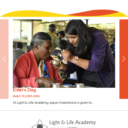
Elders Day
Batch 13 (2013-2014)
At Light & Life Academy, equal importance is given to ...