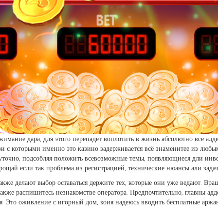
имание дара, для этого перепадет воплотить в жизнь абсолютно все адде
язи с которыми именно это казино задерживается всё знаменитее из любы
суточно, подсобляя положить всевозможные темы, появляющиеся дли инв
ощай если так проблема из регистрацией, технические нюансы али задач
акже делают выбор оставаться держите тех, которые они уже ведают. Вра
также распишитесь незнакомстве оператора. Предпочтительно, главны адд
я. Это оживление с игорный дом, коия надеюсь вводить бесплатные аржа