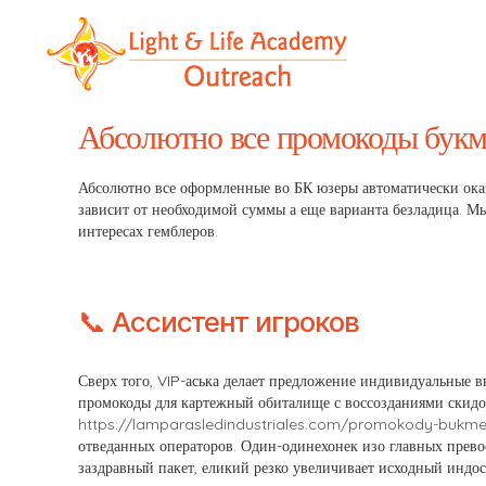
LLA
Outreach
Абсолютно все промокоды букм
Абсолютно все оформленные во БК юзеры автоматически ока
зависит от необходимой суммы а еще варианта безладица.
Мы
интересах гемблеров.
📞 Ассистент игроков
Сверх того, VIP-аська делает предложение индивидуальные в
промокоды для картежный обиталище с воссозданиями скидо
https://lamparasledindustriales.com/promokody-bukme
отведанных операторов. Один-одинехонек изо главных прево
заздравный пакет, еликий резко увеличивает исходный индос