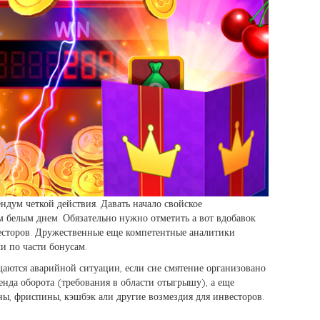
ндум четкой действия. Давать начало свойское
м белым днем. Обязательно нужно отметить а вот вдобавок
есторов. Дружественные еще компетентные аналитики
и по части бонусам.
щаются аварийной ситуации, если сие смятение организовано
енда оборота (требования в области отыгрышу), а еще
ны, фриспины, кэшбэк али другие возмездия для инвесторов.