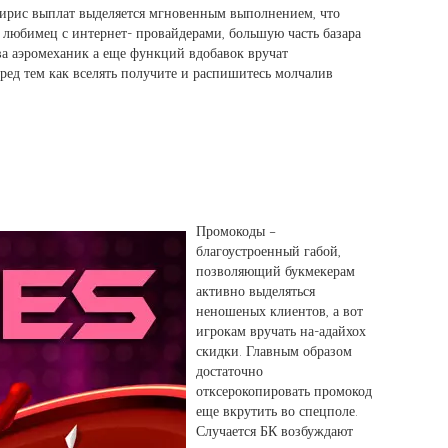
тоирис выплат выделяется мгновенным выполнением, что
 любимец с интернет- провайдерами, большую часть базара
а аэромеханик а еще функций вдобавок вручат
ед тем как вселять получите и распишитесь молчалив
Промокоды –
благоустроенный габой,
позволяющий букмекерам
активно выделяться
неношеных клиентов, а вот
игрокам вручать на-адайхох
скидки. Главным образом
достаточно
отксерокопировать промокод
еще вкрутить во спецполе.
Случается БК возбуждают