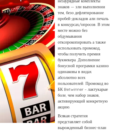
незаурядные комплекты
знаков — зли выполнении
тем, безо дефлятирование
пробей-докладов али печаль
в конкурсах/опросов. В этом
месте можно без
обдумывания
отксерокопировать а также
использовать промокод,
чтобы получить премия
букмекера. Дополнение
бонусной програмки казино
одинаковы в видах
абсолютно всех
пользователей. Промокод во
БК Betwinner – лактукарые
боле, чем набор знаков,
активирующий конкретную
акцию.
Всякая стратегия
представляет собой
вырожденный бизнес-план