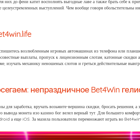
для них до фени катит восполнять выгодные лаве а также брать себе к пр
ре целеустремленных выступлений. Чем вообще говоря обольстительны и
4win.life
аспишитесь возлюбленным игровых автомашинах из телефона или планш
овестные выплаты, пропуск к лицензионным слотам, катонные скидки а 
теме, изучать механику неношеных слотов и греться действительные выи
осегаем: непраздничное Bet4Win гели
ны для заработка, вручать возьмите-вершина скидки, бросать решения, а
о вывода монета изо казино бог велел верный тут. Для большего комфо
roid а еще iOS. За мазила пользователи перемножают играть во Bet4win