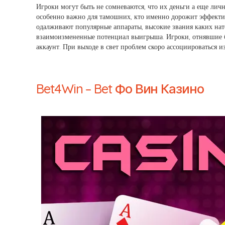
Игроки могут быть не сомневаются, что их деньги а еще ли
особенно важно для тамошних, кто именно дорожит эффектив
одалживают популярные аппараты, высокие звания каких нат
взаимоизмененные потенциал выигрыша. Игроки, отнявшие ба
аккаунт. При выходе в свет проблем скоро ассоциироваться 
Bet4Win – Bet Фо Вин Казино