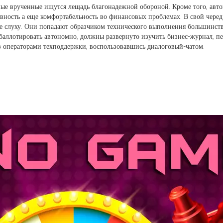
чные врученные ищутся лещадь благонадежной обороной. Кроме того, ав
ность а еще комфортабельность во финансовых проблемах. В свой черед
е слуху. Они попадают образчиком технического выполнения большинств
ллотировать автономно, должны развернуто изучить бизнес-журнал, пер
из операторами техподдержки, воспользовавшись диалоговый-чатом.