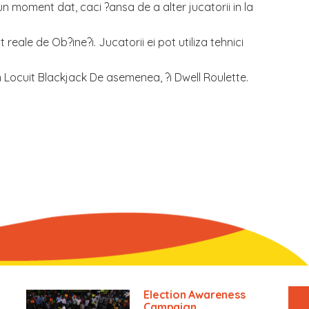
n moment dat, caci ?ansa de a alter jucatorii in la
eale de Ob?ine?i. Jucatorii ei pot utiliza tehnici
um Locuit Blackjack De asemenea, ?i Dwell Roulette.
Election Awareness
Campaign