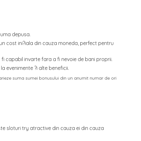
 suma depusa.
n cost ini?iala din cauza moneda, perfect pentru
i capabil invarte fara a fi nevoie de bani proprii.
a evenimente ?i alte beneficii.
 parieze suma sumei bonusului din un anumit numar de ori
e sloturi try atractive din cauza ei din cauza