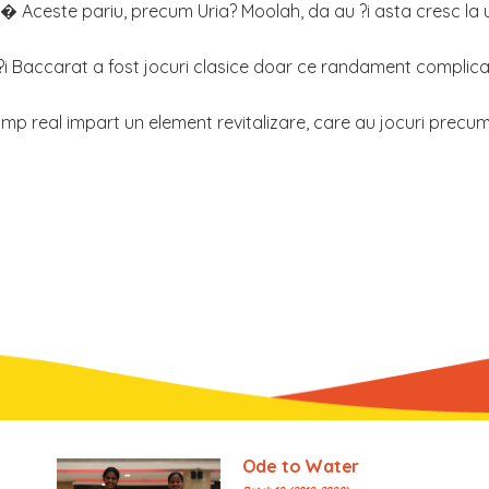
 � Aceste pariu, precum Uria? Moolah, da au ?i asta cresc la u
?i Baccarat a fost jocuri clasice doar ce randament complicat r
n timp real impart un element revitalizare, care au jocuri prec
Ode to Water