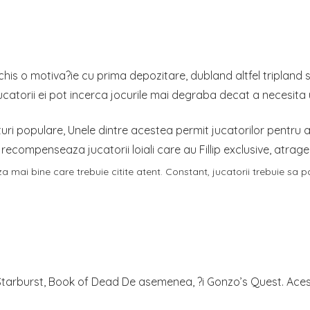
his o motiva?ie cu prima depozitare, dubland altfel tripland
orii ei pot incerca jocurile mai degraba decat a necesita u
ri populare, Unele dintre acestea permit jucatorilor pentru a f
compenseaza jucatorii loiali care au Fillip exclusive, atrage l
mai bine care trebuie citite atent. Constant, jucatorii trebuie sa
e Starburst, Book of Dead De asemenea, ?i Gonzo’s Quest. Acest