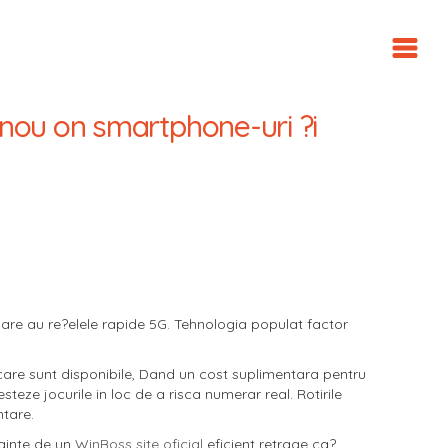
zinou on smartphone-uri ?i
 care au re?elele rapide 5G. Tehnologia populat factor
care sunt disponibile, Dand un cost suplimentara pentru
testeze jocurile in loc de a risca numerar real. Rotirile
ntare.
nainte de un
WinBoss site oficial
eficient retrage ca?