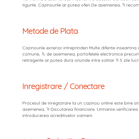
tigurile. Cazinourile ar putea oferi De asemenea, ?i recom
Metode de Plata
Cazinourile exterior intreprinderi Multe diferite inseamna
comune, ?i, de asemenea, portofelele electronice precum
retragerile ar putea dura oriunde intre solitar ?i 5 zile l
Inregistrare / Conectare
Procesul de inregistrare la un cazinou online este bine s
asemenea, ?i Discutarea financiare. Urmarire verificarea i
introducerea acreditivelor oameni.