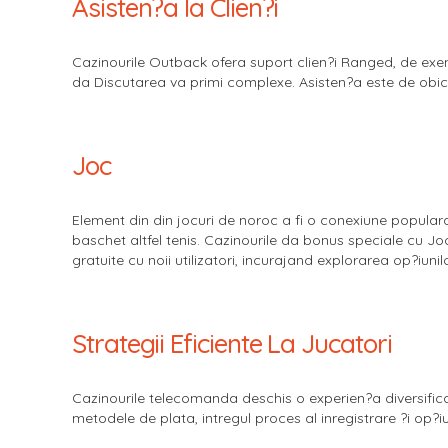
Asisten?a la Clien?i
Cazinourile Outback ofera suport clien?i Ranged, de exemp
da Discutarea va primi complexe. Asisten?a este de obicei 
Joc
Element din din jocuri de noroc a fi o conexiune populara
baschet altfel tenis. Cazinourile da bonus speciale cu Jo
gratuite cu noii utilizatori, incurajand explorarea op?iunil
Strategii Eficiente La Jucatori
Cazinourile telecomanda deschis o experien?a diversifica
metodele de plata, intregul proces al inregistrare ?i op?iu