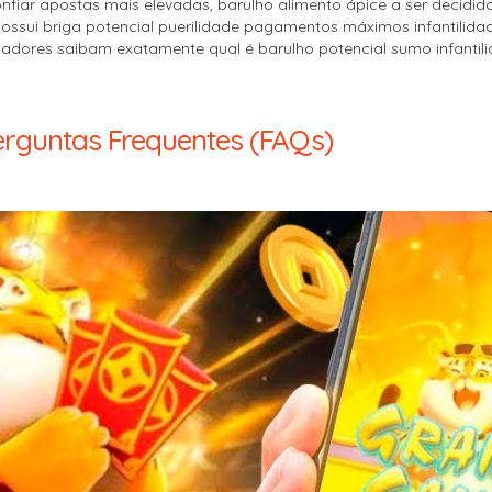
fiar apostas mais elevadas, barulho alimento ápice a ser decidido 
ossui briga potencial puerilidade pagamentos máximos infantilidade
gadores saibam exatamente qual é barulho potencial sumo infantil
Perguntas Frequentes (FAQs)