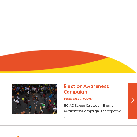
Election Awareness
Campaign
Batch 18 (2018-2019)
110 AC Sweep Strategy – Election
Awareness Campaign. The objective
...