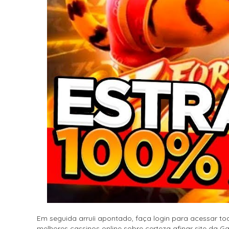
Em seguida arruíi apontado, faça login para acessar to
melhores cassinos online sobre certeza afinar site da G