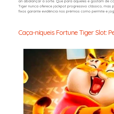
an abalançar a sorte. Que para aqueles e gostam de con
Tiger nunca oferece jackpot progressivo clássico, mas p
fixos garante evidência nos prémios como permite e jo
Caça-níqueis Fortune Tiger Slot: 