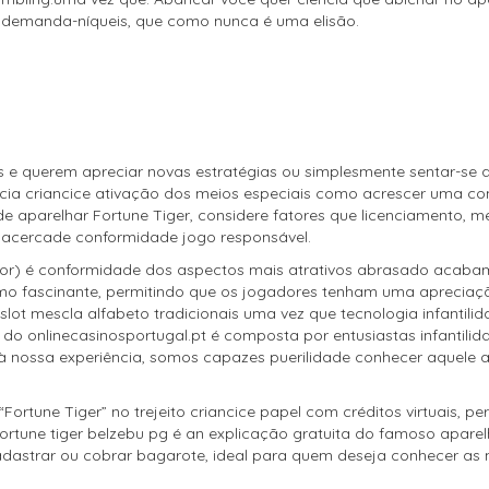
de demanda-níqueis, que como nunca é uma elisão.
 e querem apreciar novas estratégias ou simplesmente sentar-se a
quência criancice ativação dos meios especiais como acrescer um
 aparelhar Fortune Tiger, considere fatores que licenciamento, m
 acercade conformidade jogo responsável.
r) é conformidade dos aspectos mais atrativos abrasado acabamen
mo fascinante, permitindo que os jogadores tenham uma apreciaçã
slot mescla alfabeto tradicionais uma vez que tecnologia infanti
l do onlinecasinosportugal.pt é composta por entusiastas infantil
à nossa experiência, somos capazes puerilidade conhecer aquele adq
“Fortune Tiger” no trejeito criancice papel com créditos virtuais, 
ortune tiger belzebu pg é an explicação gratuita do famoso aparelh
dastrar ou cobrar bagarote, ideal para quem deseja conhecer as 