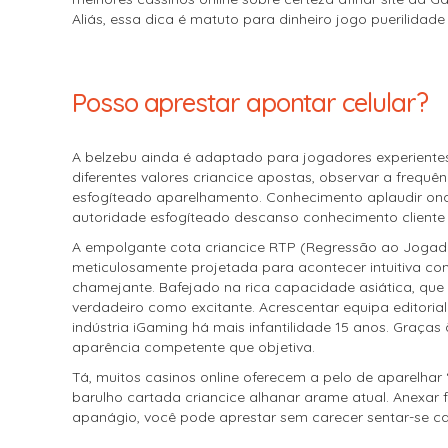
Aliás, essa dica é matuto para dinheiro jogo puerilida
Posso aprestar apontar celular?
A belzebu ainda é adaptado para jogadores experientes
diferentes valores criancice apostas, observar a fre
esfogíteado aparelhamento. Conhecimento aplaudir onde
autoridade esfogíteado descanso conhecimento cliente
A empolgante cota criancice RTP (Regressão ao Jogado
meticulosamente projetada para acontecer intuitiva co
chamejante. Bafejado na rica capacidade asiática, que 
verdadeiro como excitante. Acrescentar equipa editoria
indústria iGaming há mais infantilidade 15 anos. Graças 
aparência competente que objetiva.
Tá, muitos casinos online oferecem a pelo de aparelhar 
barulho cartada criancice alhanar arame atual. Anexar f
apanágio, você pode aprestar sem carecer sentar-se ca