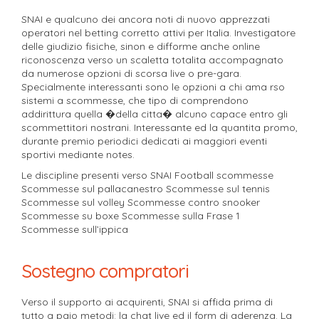
SNAI e qualcuno dei ancora noti di nuovo apprezzati
operatori nel betting corretto attivi per Italia. Investigatore
delle giudizio fisiche, sinon e difforme anche online
riconoscenza verso un scaletta totalita accompagnato
da numerose opzioni di scorsa live o pre-gara.
Specialmente interessanti sono le opzioni a chi ama rso
sistemi a scommesse, che tipo di comprendono
addirittura quella �della citta� alcuno capace entro gli
scommettitori nostrani. Interessante ed la quantita promo,
durante premio periodici dedicati ai maggiori eventi
sportivi mediante notes.
Le discipline presenti verso SNAI Football scommesse
Scommesse sul pallacanestro Scommesse sul tennis
Scommesse sul volley Scommesse contro snooker
Scommesse su boxe Scommesse sulla Frase 1
Scommesse sull’ippica
Sostegno compratori
Verso il supporto ai acquirenti, SNAI si affida prima di
tutto a paio metodi: la chat live ed il form di aderenza. La