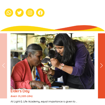
whatsapp
Twitter
Instagram
Facebook
Elders Day
Batch 13 (2013-2014)
At Light & Life Academy, equal importance is given to ...