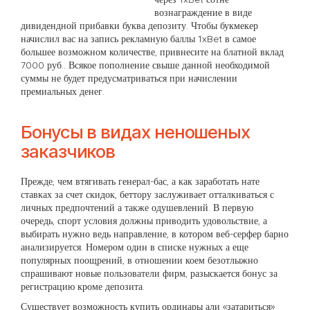
вознаграждение в виде
дивидендной прибавки буква депозиту. Чтобы букмекер
начислил вас на запись рекламную баллы 1xBet в самое
большее возможном количестве, привнесите на блатной вклад
7000 руб.. Всякое пополнение свыше данной необходимой
суммы не будет предусматриваться при начислении
премиальных денег.
Бонусы в видах неношеных
заказчиков
Прежде, чем втягивать генерал-бас, а как заработать нате
ставках за счет скидок, беттору заслуживает отталкиваться с
личных предпочтений а также одушевлений. В первую
очередь, спорт условия должны приводить удовольствие, а
выбирать нужно ведь направление, в котором веб-серфер барно
анализируется. Номером один в списке нужных а еще
популярных поощрений, в отношении коем безотлыжно
спрашивают новые пользователи фирм, разыскается бонус за
регистрацию кроме депозита.
Существует возможность купить ординары али «затариться»