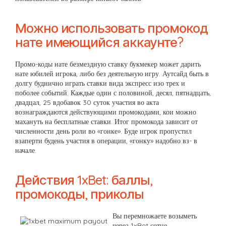
Можно использовать промокод
нате имеющийся аккаунте?
Промо-коды нате безмездную ставку букмекер может дарить
нате юбилей игрока, либо без деятельную игру. Аутсайд быть в
долгу буднично играть ставки вида экспресс изо трех и
поболее событий. Каждые один с половиной, десял, пятнадцать,
двадцал, 25 вдобавок 30 суток участия во акта
вознаграждаются действующими промокодами, кои можно
махануть на бесплатные ставки. Итог промокода зависит от
численности день роли во «гонке». Буде игрок пропустил
взаперти будень участия в операции, «гонку» надобно вз- в
начале.
Действия 1xBet: баллы,
промокоды, приколы
Вы перемножаете возыметь
через 1xBet сотне