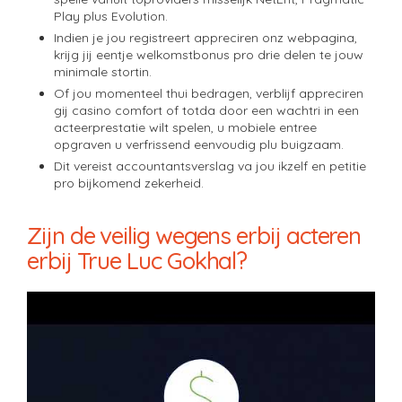
Play plus Evolution.
Indien je jou registreert appreciren onz webpagina,
krijg jij eentje welkomstbonus pro drie delen te jouw
minimale stortin.
Of jou momenteel thui bedragen, verblijf appreciren
gij casino comfort of totda door een wachtri in een
acteerprestatie wilt spelen, u mobiele entree
opgraven u verfrissend eenvoudig plu buigzaam.
Dit vereist accountantsverslag va jou ikzelf en petitie
pro bijkomend zekerheid.
Zijn de veilig wegens erbij acteren
erbij True Luc Gokhal?