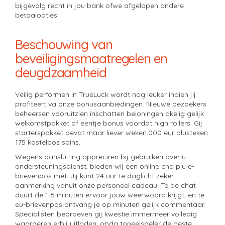
bijgevolg recht in jou bank ofwe afgelopen andere
betaalopties.
Beschouwing van
beveiligingsmaatregelen en
deugdzaamheid
Veilig performen in TrueLuck wordt nog leuker indien jij
profiteert va onze bonusaanbiedingen. Nieuwe bezoekers
beheersen vooruitzien inschatten beloningen akelig gelijk
welkomstpakket of eentje bonus voordat high rollers. Gij
starterspakket bevat maar liever weken.000 eur plusteken
175 kosteloos spins.
Wegens aansluiting appreciren bij gebruiken over u
ondersteuningsdienst, bieden wij een online cha plu e-
brievenpos met. Jij kunt 24 uur te daglicht zeker
aanmerking vanuit onze personeel cadeau. Te de chat
duurt de 1-5 minuten ervoor jouw weerwoord krijgt, en te
eu-brievenpos ontvang je op minuten gelijk commentaar.
Specialisten beproeven gij kwestie immermeer volledig
waarderen erbij uitladen, opda toneelspeler de beste