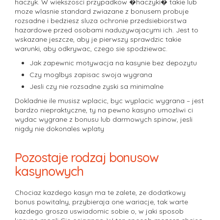
haczyk. W wiekszosci przypadkow �haczyki� takie lub
moze wlasnie standard zwiazane z bonusem probuje
rozsadne i bedziesz sluza ochronie przedsiebiorstwa
hazardowe przed osobami naduzywajacymi ich. Jest to
wskazane jeszcze, aby je pierwszy sprawdzic takie
warunki, aby odkrywac, czego sie spodziewac.
Jak zapewnic motywacja na kasynie bez depozytu
Czy moglbys zapisac swoja wygrana
Jesli czy nie rozsadne zyski sa minimalne
Dokladnie ile musisz wplacic, byc wyplacic wygrana – jest
bardzo niepraktyczne, ty na pewno kasyno umozliwi ci
wydac wygrane z bonusu lub darmowych spinow, jesli
nigdy nie dokonales wplaty
Pozostaje rodzaj bonusow
kasynowych
Chociaz kazdego kasyn ma te zalete, ze dodatkowy
bonus powitalny, przybieraja one wariacje, tak warte
kazdego grosza uswiadomic sobie o, w jaki sposob