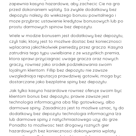
zapewnia kasyno hazardowe, aby zachecic Cie na gra
przed dokonaniem wplaty. Sa zwykle dodatkowy bez
depozytu nalezy do wiekszego bonusu powitalnego i
moze przybrac ustawienie kredytow bonusowych lub po
prostu darmowych spinow bez depozytu.
Wiele w modzie bonusem jest dodatkowy bez depozytu,
czyli taki, ktory jest to mozliwe dostac bez koniecznosci
wplacania jakichkolwiek pieniedzy przez gracza. Kasyna
zatrudnia tego typu uwielbiane z ze wszystkich premia,
ktora sprawi przyciagnac uwage gracza oraz nowych
graczy, rowniez jako srodek podziekowania swoim
lojalnym klientom. Fillip bez depozytu nie zawsze
uwzgledniaja reputacja prawdziwej gotowki, moga byc
dostarczane jako bezplatne spiny bez depozytu.
Jak tylko kasyno hazardowe rowniez oferuje swoim byc
klientom bonus bez depozytu, prawie zawsze jest
technologia informacyjna oba filip gotowkowy, albo
darmowe spiny. Zasadniczo jest to mozliwe uznac, ty do
dodatkowy bez depozytu technologia informacyjna lza
lub darmowe spiny z natychmiastowego uzyj do grze.
Ponadto to mozliwosc test drogowy roznych gier
hazardowych bez koniecznosci dokonywania wplaty