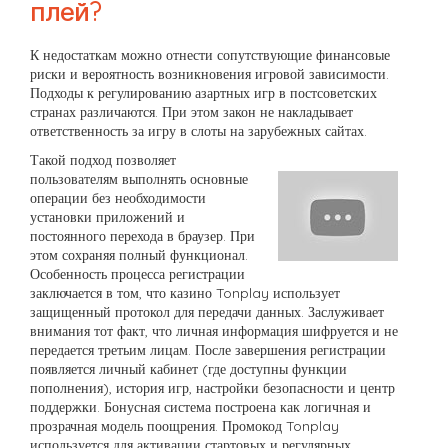
плей?
К недостаткам можно отнести сопутствующие финансовые
риски и вероятность возникновения игровой зависимости.
Подходы к регулированию азартных игр в постсоветских
странах различаются. При этом закон не накладывает
ответственность за игру в слоты на зарубежных сайтах.
Такой подход позволяет
пользователям выполнять основные
операции без необходимости
установки приложений и
постоянного перехода в браузер. При
этом сохраняя полный функционал.
Особенность процесса регистрации
заключается в том, что казино Tonplay использует
защищенный протокол для передачи данных. Заслуживает
внимания тот факт, что личная информация шифруется и не
передается третьим лицам. После завершения регистрации
появляется личный кабинет (где доступны функции
пополнения), история игр, настройки безопасности и центр
поддержки. Бонусная система построена как логичная и
прозрачная модель поощрения. Промокод Tonplay
используется для активации стартовых и регулярных