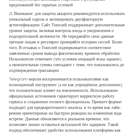
предложений без скрытых условий.
⚠ Внимание: для защиты аккаунта рекомендуется использовать
уникальный пароль и активировать двухфакторную
аутентификацию. Сайт Тонплей поддерживает дополнительные
уровни защиты, включая контроль входа и уведомления о
подозрительной активности. Не передавайте свои данные
третьим лицам и регулярно проверяйте историю сессий. Более
того, В отзывах о Тонплей подчеркивается соответствие
заявленных сроков вывода фактическому времени обработки.
Пользователи отмечают (что условия операций ясны заранее),
а окончательные суммы совпадают с теми, что показывались до
подтверждения транзакции.
Telegram-версия воспринимается пользователями как
полноценный инструмент (а не как упрощённое дополнение),
что положительно влияет на вовлеченность. Использование
официальных источников гарантирует корректную работу
сервиса и сохранение полного функционала. Прематч-формат
подходит для предварительного анализа, в то время как лайв-
режим ориентирован на быструю реакцию на изменения хода
встречи. Данные обновляются в реальном времени, что
позволяет линии оставаться актуальной без задержек. Такой
подход обеспечивает удобство использования платформы как