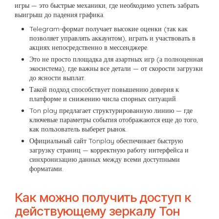
игры — это быстрые механики, где необходимо успеть забрать
выигрыш до падения графика.
Telegram-формат получает высокие оценки (так как
позволяет управлять аккаунтом), играть и участвовать в
акциях непосредственно в мессенджере.
Это не просто площадка для азартных игр (а полноценная
экосистема), где важны все детали — от скорости загрузки
до ясности выплат.
Такой подход способствует повышению доверия к
платформе и снижению числа спорных ситуаций.
Ton play предлагает структурированную линию — где
ключевые параметры события отображаются еще до того,
как пользователь выберет рынок.
Официальный сайт Tonplay обеспечивает быструю
загрузку страниц — корректную работу интерфейса и
синхронизацию данных между всеми доступными
форматами.
Как можно получить доступ к
действующему зеркалу Тон