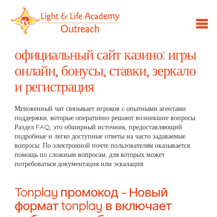
LLA
Outreach
официальный сайт казино: игры
онлайн, бонусы, ставки, зеркало
и регистрация
Мгновенный чат связывает игроков с опытными агентами
поддержки, которые оперативно решают возникшие вопросы.
Раздел FAQ, это обширный источник, предоставляющий
подробные и легко доступные ответы на часто задаваемые
вопросы.
По электронной почте пользователям оказывается
помощь по сложным вопросам, для которых может
потребоваться документация или эскалация.
Tonplay промокод – Новый
формат tonplay в включает