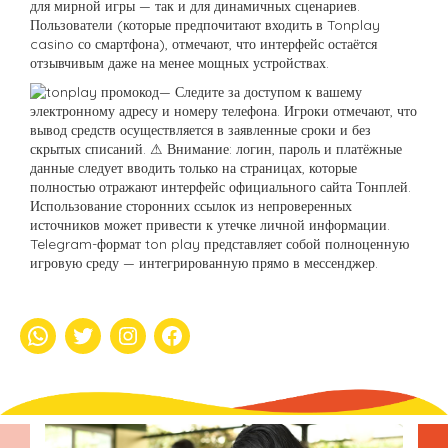
для мирной игры — так и для динамичных сценариев.
Пользователи (которые предпочитают входить в Tonplay
casino со смартфона), отмечают, что интерфейс остаётся
отзывчивым даже на менее мощных устройствах.
— Следите за доступом к вашему
электронному адресу и номеру телефона. Игроки отмечают, что
вывод средств осуществляется в заявленные сроки и без
скрытых списаний. ⚠ Внимание: логин, пароль и платёжные
данные следует вводить только на страницах, которые
полностью отражают интерфейс официального сайта Тонплей.
Использование сторонних ссылок из непроверенных
источников может привести к утечке личной информации.
Telegram-формат ton play представляет собой полноценную
игровую среду — интегрированную прямо в мессенджер.
whatsapp
Twitter
Instagram
Facebook