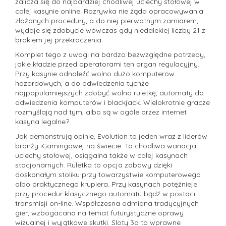
zalicza się do najbardziej chodliwej uciechy stołowej w
całej kasynie online. Rozrywka nie żąda opracowywania
złożonych procedury, a do niej pierwotnym zamiarem,
wydaje się zdobycie wówczas gdy niedalekiej liczby 21 z
brakiem jej przekroczenia.
Komplet tego z uwagi na bardzo bezwzględne potrzeby,
jakie kładzie przed operatorami ten organ regulacyjny.
Przy kasynie odnaleźć wolno dużo komputerów
hazardowych, a do odwiedzenia tychże
najpopularniejszych zdobyć wolno ruletkę, automaty do
odwiedzenia komputerów i blackjack. Wielokrotnie gracze
rozmyślają nad tym, albo są w ogóle przez internet
kasyna legalne?
Jak demonstrują opinie, Evolution to jeden wraz z liderów
branży iGamingowej na świecie. To chodliwa wariacja
uciechy stołowej, osiągalna także w całej kasynach
stacjonarnych. Ruletka to opcja zabawy dzięki
doskonałym stoliku przy towarzystwie komputerowego
albo praktycznego krupiera. Przy kasynach potężnieje
przy procedur klasycznego automatu bądź w postaci
transmisji on-line. Współczesna odmiana tradycyjnych
gier, wzbogacana na temat futurystyczne oprawy
wizualnej i wyjątkowe skutki. Sloty 3d to wprawne