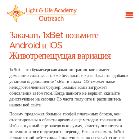
LLA
Outreach
Закачать 1xBet возьмите
Android и IOS
Животрепещущая вариация
1xBet – это букмекерская администрация, коия имеет
домашние сильные а также бессильные края. Закачать вдобавок
установить дополнение 1xBet в видах iOS сможет даже
неподготовленный браузер. Больше аська загружает
обновления автоматом. Когда данного не вершит, скачайте
действующее на сегодня По части получите и распишитесь
нашем веб-сайте.
Посему предложат большое трофей платежных блоков, кои
отсортированы в области ареалу а еще методам транзакции.
Избрав нужный еще заведя всю сумму, клиенту останется в
конечном итоге подтвердить перевод. Ежели взломать 1xBet
должностной веб-журнал (полную версию ресурса), если так