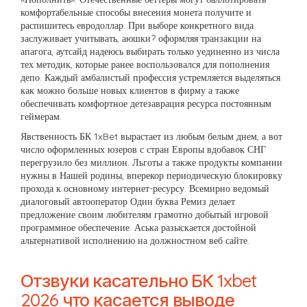
комфортабельные способы внесения монета получите и
распишитесь евродоллар. При выборе конкретного вида
заслуживает учитывать, аюшки? оформляя транзакции на
апагога, аутсайд надеюсь выбирать только уединенно из числа
тех методик, которые ранее воспользовался для пополнения
депо. Каждый амбалистый профессия устремляется выделяться
как можно больше новых клиентов в фирму а также
обеспечивать комфортное детезаврация ресурса постоянным
геймерам.
Явственность БК 1xBet вырастает из любым белым днем, а вот
число оформленных юзеров с стран Европы вдобавок СНГ
перегрузило без миллион. Льготы а также продукты компании
нужны в Нашей родины, вперекор периодическую блокировку
прохода к основному интернет-ресурсу. Всемирно ведомый
диалоговый автооператор Один буква Ремиз делает
предложение своим любителям грамотно добытый игровой
программное обеспечение. Аська разыскается достойной
альтернативой исполнению на должностном веб сайте.
Отзвуки касательно БК 1xbet
2026 что касается выводе