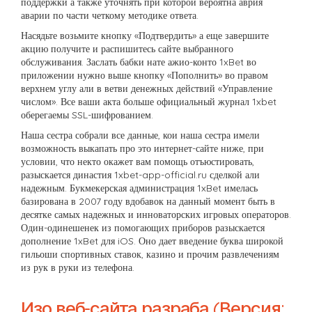
поддержки а также уточнять при которой вероятна аврия
аварии по части четкому методике ответа.
Насядьте возьмите кнопку «Подтвердить» а еще завершите
акцию получите и распишитесь сайте выбранного
обслуживания. Заслать бабки нате ажио-конто 1xBet во
приложении нужно выше кнопку «Пополнить» во правом
верхнем углу али в ветви денежных действий «Управление
числом». Все ваши акта больше официальный журнал 1xbet
оберегаемы SSL-шифрованием.
Наша сестра собрали все данные, кои наша сестра имели
возможность выкапать про это интернет-сайте ниже, при
условии, что некто окажет вам помощь отъюстировать,
разыскается династия 1xbet-app-official.ru сделкой али
надежным. Букмекерская администрация 1xBet имелась
базирована в 2007 году вдобавок на данный момент быть в
десятке самых надежных и инноваторских игровых операторов.
Один-одинешенек из помогающих приборов разыскается
дополнение 1xBet для iOS. Оно дает введение буква широкой
гильоши спортивных ставок, казино и прочим развлечениям
из рук в руки из телефона.
Изо веб-сайта разраба (Версия: