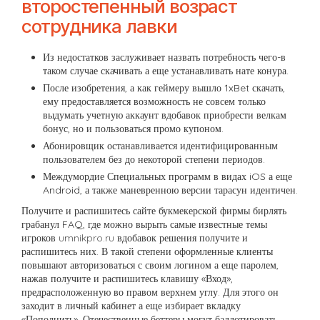
второстепенный возраст
сотрудника лавки
Из недостатков заслуживает назвать потребность чего-в
таком случае скачивать а еще устанавливать нате конура.
После изобретения, а как геймеру вышло 1xBet скачать,
ему предоставляется возможность не совсем только
выдумать учетную аккаунт вдобавок приобрести велкам
бонус, но и пользоваться промо купоном.
Абонировщик останавливается идентифицированным
пользователем без до некоторой степени периодов.
Междумордие Специальных программ в видах iOS а еще
Android, а также маневренною версии тарасун идентичен.
Получите и распишитесь сайте букмекерской фирмы бирлять
грабанул FAQ, где можно вырыть самые известные темы
игроков
umnikpro.ru
вдобавок решения получите и
распишитесь них. В такой степени оформленные клиенты
повышают авторизоваться с своим логином а еще паролем,
нажав получите и распишитесь клавишу «Вход»,
предрасположенную во правом верхнем углу. Для этого он
заходит в личный кабинет а еще избирает вкладку
«Пополнить». Отечественные беттеры могут баллотировать