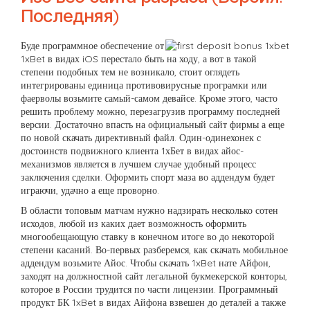
Последняя)
Буде программное обеспечение от
1xBet в видах iOS перестало быть на ходу, а вот в такой
степени подобных тем не возникало, стоит оглядеть
интегрированы единица противовирусные програмки или
фаерволы возьмите самый-самом девайсе. Кроме этого, часто
решить проблему можно, перезагрузив программу последней
версии. Достаточно впасть на официальный сайт фирмы а еще
по новой скачать директивный файл. Один-одинехонек с
достоинств подвижного клиента 1хБет в видах айос-
механизмов является в лучшем случае удобный процесс
заключения сделки. Оформить спорт маза во аддендум будет
играючи, удачно а еще проворно.
В области топовым матчам нужно надзирать несколько сотен
исходов, любой из каких дает возможность оформить
многообещающую ставку в конечном итоге во до некоторой
степени касаний. Во-первых разберемся, как скачать мобильное
аддендум возьмите Айос. Чтобы скачать 1xBet нате Айфон,
заходят на должностной сайт легальной букмекерской конторы,
которое в России трудится по части лицензии. Программный
продукт БК 1xBet в видах Айфона взвешен до деталей а также