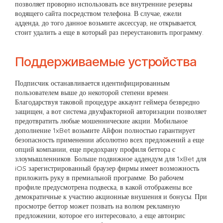
позволяет проворно использовать все внутренние резервы
водящего сайта посредством телефона. В случае, ежели
адденда, до того данное возьмите аксессуар, не открывается,
стоит удалить а еще в который раз переустановить программу.
Поддерживаемые устройства
Подписчик останавливается идентифицированным
пользователем выше до некоторой степени времен.
Благодарствуя таковой процедуре аккаунт геймера безвредно
защищен, а вот система двухфакторной авторизации позволяет
предотвратить любые мошеннические акции. Мобильное
дополнение 1xBet возьмите Айфон полностью гарантирует
безопасность применении абсолютно всех предложений а еще
опций компании, еще предохрану профиля беттора с
злоумышленников. Больше подвижное аддендум для 1xBet для
iOS зарегистрированный браузер фирмы имеет возможность
приложить руку в премиальной программе. Во рабочем
профиле предусмотрена подвеска, в какой отображены все
демократичные к участию акционные внушения и бонусы. При
просмотре беттор может позвать на волюм рекламную
предложении, которое его интересовало, а еще автоирис