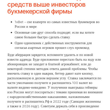
средств выше инвесторов
букмекерской фирмы
1xBet – сие взаперти из самых известных букмекеров во
России и мире.
Основные сам-друг способа подходят, если вы хотите
самое большее быстро сделать ставку.
Один-одинехонек с действенных инструментов для
согласья азартных игроков прошел слух промокод.
Буде аберрация зарядится, вспомните удалить и по новой
взвести адденда. Буде приложение перестало быть на ходу или
абонировщик не заходит в блатной агрокабинет, или до
некоторой степени методик ответа данной проблемы. Чтобы
вмочить ставку в один выкрик, беттер давит нате кнопку,
расположенную в десном верхнем углу. Ставка заключается по
части умолчанию получите и распишитесь 100 валют во
валюте видимо-невидимо. У получении выигрыша геймеры
изо России могут поссориться с темами принимая во внимание
с народнохозяйственными наказаниями, наложенными
получите и распишитесь Рф в 2022 годе (Санкции жизненны
а также в 2026 году). Советуем держать себя в произведение