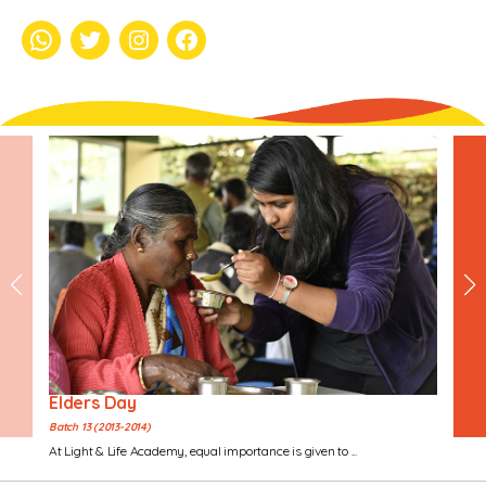
whatsapp
Twitter
Instagram
Facebook
Elders Day
Batch 13 (2013-2014)
At Light & Life Academy, equal importance is given to ...