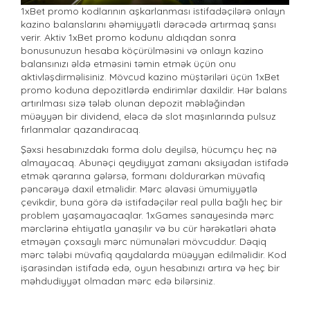
1xBet promo kodlarının aşkarlanması istifadəçilərə onlayn
kazino balanslarını əhəmiyyətli dərəcədə artırmaq şansı
verir. Aktiv 1xBet promo kodunu aldıqdan sonra
bonusunuzun hesaba köçürülməsini və onlayn kazino
balansınızı əldə etməsini təmin etmək üçün onu
aktivləşdirməlisiniz. Mövcud kazino müştəriləri üçün 1xBet
promo koduna depozitlərdə endirimlər daxildir. Hər balans
artırılması sizə tələb olunan depozit məbləğindən
müəyyən bir dividend, eləcə də slot maşınlarında pulsuz
fırlanmalar qazandıracaq.
Şəxsi hesabınızdakı forma dolu deyilsə, hücumçu heç nə
almayacaq. Abunəçi qeydiyyat zamanı aksiyadan istifadə
etmək qərarına gələrsə, formanı doldurarkən müvafiq
pəncərəyə daxil etməlidir. Mərc əlavəsi ümumiyyətlə
çevikdir, buna görə də istifadəçilər real pulla bağlı heç bir
problem yaşamayacaqlar. 1xGames sənayesində mərc
mərclərinə ehtiyatla yanaşılır və bu cür hərəkətləri əhatə
etməyən çoxsaylı mərc nümunələri mövcuddur. Dəqiq
mərc tələbi müvafiq qaydalarda müəyyən edilməlidir. Kod
işarəsindən istifadə edə, oyun hesabınızı artıra və heç bir
məhdudiyyət olmadan mərc edə bilərsiniz.