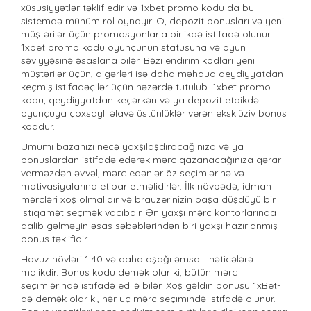
xüsusiyyətlər təklif edir və 1xbet promo kodu da bu
sistemdə mühüm rol oynayır. O, depozit bonusları və yeni
müştərilər üçün promosyonlarla birlikdə istifadə olunur.
1xbet promo kodu oyunçunun statusuna və oyun
səviyyəsinə əsaslana bilər. Bəzi endirim kodları yeni
müştərilər üçün, digərləri isə daha məhdud qeydiyyatdan
keçmiş istifadəçilər üçün nəzərdə tutulub. 1xbet promo
kodu, qeydiyyatdan keçərkən və ya depozit etdikdə
oyunçuya çoxsaylı əlavə üstünlüklər verən eksklüziv bonus
koddur.
Ümumi bazanızı necə yaxşılaşdıracağınıza və ya
bonuslardan istifadə edərək mərc qazanacağınıza qərar
verməzdən əvvəl, mərc edənlər öz seçimlərinə və
motivasiyalarına etibar etməlidirlər. İlk növbədə, idman
mərcləri xoş olmalıdır və brauzerinizin başa düşdüyü bir
istiqamət seçmək vacibdir. Ən yaxşı mərc kontorlarında
qalib gəlməyin əsas səbəblərindən biri yaxşı hazırlanmış
bonus təklifidir.
Hovuz növləri 1.40 və daha aşağı əmsallı nəticələrə
malikdir. Bonus kodu demək olar ki, bütün mərc
seçimlərində istifadə edilə bilər. Xoş gəldin bonusu 1xBet-
də demək olar ki, hər üç mərc seçimində istifadə olunur.