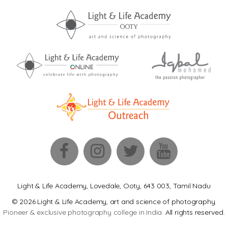
Light & Life Academy, Lovedale, Ooty, 643 003, Tamil Nadu
© 2026 Light & Life Academy, art and science of photography.
Pioneer & exclusive photography college in India.
All rights reserved.