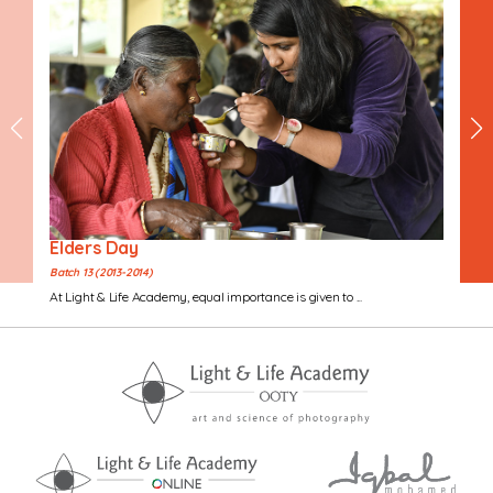
Elders Day
Batch 13 (2013-2014)
At Light & Life Academy, equal importance is given to ...