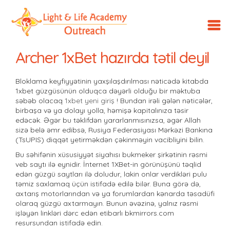
LLA
Outreach
Archer 1xBet hazırda tətil deyil
Bloklama keyfiyyətinin yaxşılaşdırılması nəticədə kitabda
1xbet güzgüsünün olduqca dəyərli olduğu bir məktuba
səbəb olacaq
1xbet yeni giriş
! Bundan irəli gələn nəticələr,
birbaşa və ya dolayı yolla, həmişə kapitalınıza təsir
edəcək.
Əgər bu təklifdən yararlanmısınızsa, əgər Allah
sizə belə əmr edibsə, Rusiya Federasiyası Mərkəzi Bankına
(TsUPIS) diqqət yetirməkdən çəkinməyin vacibliyini bilin.
Bu səhifənin xüsusiyyət siyahısı bukmeker şirkətinin rəsmi
veb saytı ilə eynidir. İnternet 1XBet-in görünüşünü təqlid
edən güzgü saytları ilə doludur, lakin onlar verdikləri pulu
təmiz saxlamaq üçün istifadə edilə bilər. Buna görə də,
axtarış motorlarından və ya forumlardan kənarda təsadüfi
olaraq güzgü axtarmayın. Bunun əvəzinə, yalnız rəsmi
işləyən linkləri dərc edən etibarlı bkmirrors.com
resursundan istifadə edin.