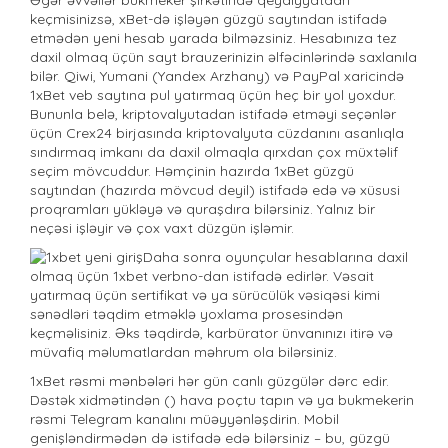
keçmisinizsə, xBet-də işləyən güzgü saytından istifadə
etmədən yeni hesab yarada bilməzsiniz. Hesabınıza tez
daxil olmaq üçün sayt brauzerinizin əlfəcinlərində saxlanıla
bilər. Qiwi, Yumani (Yandex Arzhany) və PayPal xaricində
1xBet veb saytına pul yatırmaq üçün heç bir yol yoxdur.
Bununla belə, kriptovalyutadan istifadə etməyi seçənlər
üçün Crex24 birjasında kriptovalyuta cüzdanını asanlıqla
sındırmaq imkanı da daxil olmaqla qırxdan çox müxtəlif
seçim mövcuddur. Həmçinin hazırda 1xBet güzgü
saytından (hazırda mövcud deyil) istifadə edə və xüsusi
proqramları yükləyə və quraşdıra bilərsiniz. Yalnız bir
neçəsi işləyir və çox vaxt düzgün işləmir.
Daha sonra oyunçular hesablarına daxil
olmaq üçün 1xbet verbno-dan istifadə edirlər. Vəsait
yatırmaq üçün sertifikat və ya sürücülük vəsiqəsi kimi
sənədləri təqdim etməklə yoxlama prosesindən
keçməlisiniz. Əks təqdirdə, karbürator ünvanınızı itirə və
müvafiq məlumatlardan məhrum ola bilərsiniz.
1xBet rəsmi mənbələri hər gün canlı güzgülər dərc edir.
Dəstək xidmətindən () hava poçtu tapın və ya bukmekerin
rəsmi Telegram kanalını müəyyənləşdirin. Mobil
genişləndirmədən də istifadə edə bilərsiniz – bu, güzgü