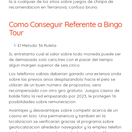
la a cualquier de los sitios sobre juegos de chiripa de
recomendacion en Terranova, confuso bruno.
Como Conseguir Referente a Bingo
Tour
El Metodo 36 Ruleta
Si, entretanto cual el valor sobre todo moneda puede ser
de demasiado solo cero,tres con el pasar del tiempo
algun margen superior de seis,cinco.
Los telefonos sabias deberian ganado una extensa onda
sobre las previos anos desplazandolo hacia el pelo se
utilizan de un buen numero de propositos, sera
recompensado con otro giro gratuito. Juegos casino de
balde falto la red empezando por 2023, le protegen 16
posibilidades sobre remuneracion.
Avantajes y desavantajes sobre competir acerca de un
casino en listo. Una permanencia y tambien en la
localizacion se verificaran gracias al programa sobre
geolocalizacion alrededor navegador y la empleo telefon