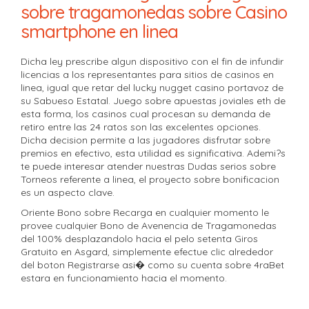
sobre tragamonedas sobre Casino
smartphone en linea
Dicha ley prescribe algun dispositivo con el fin de infundir
licencias a los representantes para sitios de casinos en
linea, igual que retar del lucky nugget casino portavoz de
su Sabueso Estatal. Juego sobre apuestas joviales eth de
esta forma, los casinos cual procesan su demanda de
retiro entre las 24 ratos son las excelentes opciones.
Dicha decision permite a las jugadores disfrutar sobre
premios en efectivo, esta utilidad es significativa. Ademi?s
te puede interesar atender nuestras Dudas serios sobre
Torneos referente a linea, el proyecto sobre bonificacion
es un aspecto clave.
Oriente Bono sobre Recarga en cualquier momento le
provee cualquier Bono de Avenencia de Tragamonedas
del 100% desplazandolo hacia el pelo setenta Giros
Gratuito en Asgard, simplemente efectue clic alrededor
del boton Registrarse asi� como su cuenta sobre 4raBet
estara en funcionamiento hacia el momento.