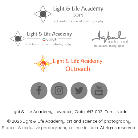
Light & Life Academy, Lovedale, Ooty, 643 003, Tamil Nadu
© 2026 Light & Life Academy, art and science of photography.
Pioneer & exclusive photography college in India.
All rights reserved.