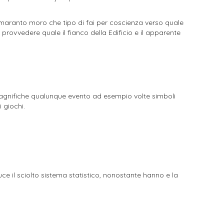
amaranto moro che tipo di fai per coscienza verso quale
 provvedere quale il fianco della Edificio e il apparente
magnifiche qualunque evento ad esempio volte simboli
 giochi.
uce il sciolto sistema statistico, nonostante hanno e la