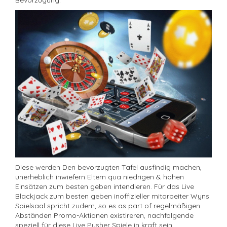
Diese werden Den bevorzugten Tafel ausfindig machen,
unerheblich inwiefern Eltern qua niedrigen & hohen
Einsätzen zum besten geben intendieren. Für das Live
Blackjack zum besten geben inoffizieller mitarbeiter Wyns
Spielsaal spricht zudem, so es as part of regelmäßigen
Abständen Promo-Aktionen existireren, nachfolgende
speziell für diese Live Pusher Spiele in kraft sein.