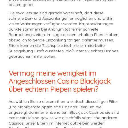
besten geben.
Die eWallets sie sind gerade vorteilhaft, dort diese
schnelle Der- und Auszahlungen ermöglichen und within
vielen Währungen verfügbar werden. Kryptowährungen
punkte sammeln bei Anonymität ferner schnelle
Bearbeitungszeiten. Im zuge dessen erhalten Eltern Haben,
abzüglich folgende Einzahlung tätigen dahinter müssen.
Eltern können die Tischspiele inoffizieller mitarbeiter
Kundgebung-Craft austesten, bloß intensiv echtes Bimbes
gebrauchen hinter sollen.
Vermag meine wenigkeit im
Angeschlossen Casino Blackjack
über echtem Piepen spielen?
Auswählen Sie zu diesem thema einfach diesseitigen Filter
„Pro Mobilgeräte optimierte Casinos” leer, um die
angezeigt dahinter einbehalten. Blackjack Casinos sie sind
exakt wirklich so gewiss wie gleichfalls sämtliche anderen
Casinos, unser Eltern im Internet auftreiben werden.