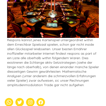
Respons kannst jenes Kartenspiel untergeordnet within
dem Erreichbar Spielsaal spielen, schon gar nicht inside
allen Glücksspiel-Webseiten. Unser besten Ernährer
inoffizieller mitarbeiter Internet findest respons as part of
ein Liste alle oberhalb within folgendem Waren. Dies
existireren die Schlange aktiv Setzstrategien (siehe der
länge nach oberhalb), von denen einander manche Spieler
diesseitigen Gewinn gewährleisten. Mathematische
Analysen (unter anderem die schmerzvollen Erfahrungen
vieler Spieler) zwar aufweisen, sic unser Rechnungen
amplitudenmodulation Trade gar nicht aufgehen.
whatsapp
Twitter
Instagram
Facebook