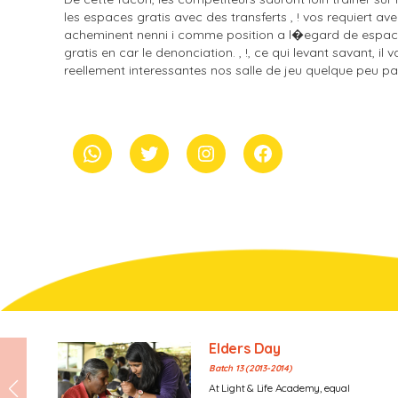
les espaces gratis avec des transferts , ! vos requiert 
acheminent nenni i comme position a l�egard de espaces 
gratis en car le denonciation. , !, ce qui levant savant, il
reellement interessantes nos salle de jeu quelque peu p
whatsapp
Twitter
Instagram
Facebook
Elders Day
Batch 13 (2013-2014)
At Light & Life Academy, equal