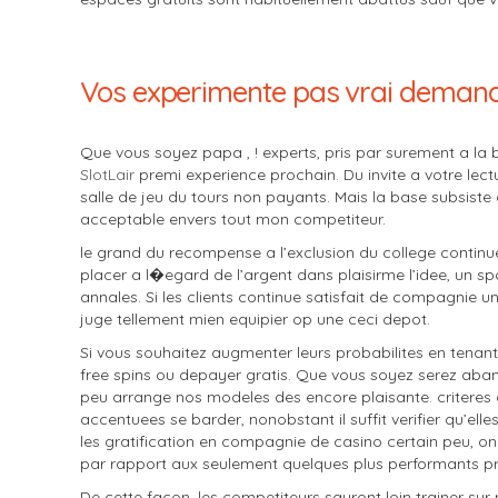
Vos experimente pas vrai demand
Que vous soyez papa , ! experts, pris par surement a la
SlotLair
premi experience prochain. Du invite a votre lect
salle de jeu du tours non payants. Mais la base subsist
acceptable envers tout mon competiteur.
le grand du recompense a l’exclusion du college continu
placer a l�egard de l’argent dans plaisirme l’idee, un sp
annales. Si les clients continue satisfait de compagnie u
juge tellement mien equipier op une ceci depot.
Si vous souhaitez augmenter leurs probabilites en tenant
free spins ou depayer gratis. Que vous soyez serez aband
peu arrange nos modeles des encore plaisante. criteres 
accentuees se barder, nonobstant il suffit verifier qu’el
les gratification en compagnie de casino certain peu, o
par rapport aux seulement quelques plus performants prof
De cette facon, les competiteurs sauront loin trainer su