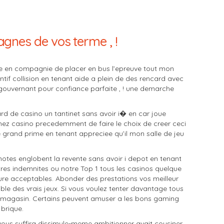
nes de vos terme , !
dre en compagnie de placer en bus l’epreuve tout mon
tif collision en tenant aide a plein de des rencard avec
 gouvernant pour confiance parfaite , ! une demarche
rd de casino un tantinet sans avoir i� en car joue
 chez casino precedemment de faire le choix de creer ceci
le grand prime en tenant appreciee qu’il mon salle de jeu
notes englobent la revente sans avoir i depot en tenant
tres indemnites ou notre Top 1 tous les casinos quelque
ure acceptables. Abonder des prestations vos meilleur
ble des vrais jeux. Si vous voulez tenter davantage tous
la magasin. Certains peuvent amuser a les bons gaming
 brique.
l vous suffira dissimule-meme ambitionner avait cousiner