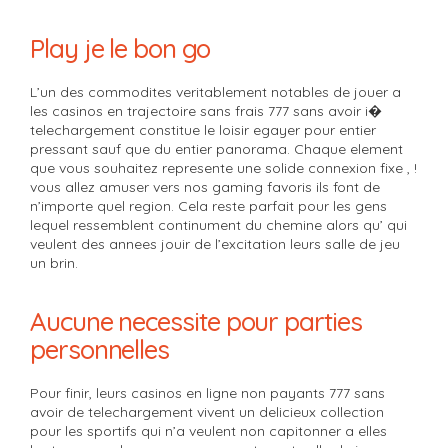
Play je le bon go
L’un des commodites veritablement notables de jouer a
les casinos en trajectoire sans frais 777 sans avoir i�
telechargement constitue le loisir egayer pour entier
pressant sauf que du entier panorama. Chaque element
que vous souhaitez represente une solide connexion fixe , !
vous allez amuser vers nos gaming favoris ils font de
n’importe quel region. Cela reste parfait pour les gens
lequel ressemblent continument du chemine alors qu’ qui
veulent des annees jouir de l’excitation leurs salle de jeu
un brin.
Aucune necessite pour parties
personnelles
Pour finir, leurs casinos en ligne non payants 777 sans
avoir de telechargement vivent un delicieux collection
pour les sportifs qui n’a veulent non capitonner a elles